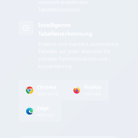
unserem erweiterten
Tabellenkonverter
Intelligente
Tabellenerkennung
Erkennt und markiert automatisch
Tabellen auf jeder Webseite für
schnelle Datenextraktion und -
konvertierung
Chrome
Firefox
Web Store
Add-ons
Edge
Add-ons