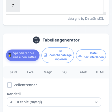
7

DataGridXL
data grid by
Tabellengenerator
In
Spendieren Sie
Datei
Zwischenablage
uns einen Kaffee
herunterladen
kopieren
JSON
Excel
Magic
SQL
LaTeX
HTML
Zeilentrenner
Randstil