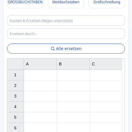
GROSSBUCHSTABEN
kleinbuchstaben
Großschreibung
Alle ersetzen
A
B
C
1

2

3

4

5

6
