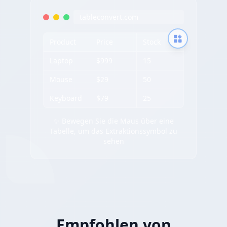
tableconvert.com
Product
Price
Stock
Laptop
$999
15
Mouse
$29
50
Keyboard
$79
25
✨ Bewegen Sie die Maus über eine
Tabelle, um das Extraktionssymbol zu
sehen
Empfohlen von