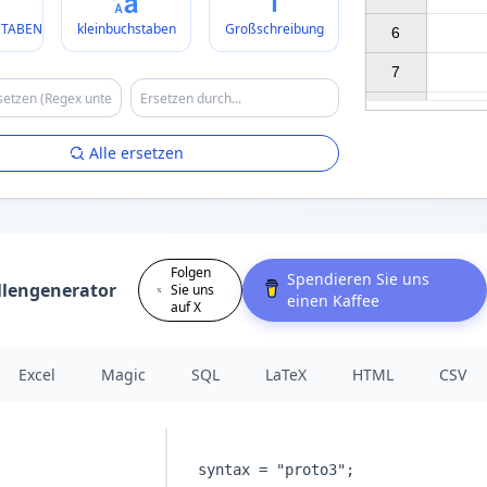
TABEN
kleinbuchstaben
Großschreibung
6

7

Alle ersetzen
Folgen
Spendieren Sie uns
llengenerator
Sie uns
einen Kaffee
auf X
Excel
Magic
SQL
LaTeX
HTML
CSV