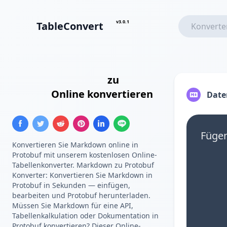
v3.0.1
TableConvert
Markdown-Tabelle
zu
Protocol
Buffers
Online konvertieren
Date
Fügen
Konvertieren Sie Markdown online in
Protobuf mit unserem kostenlosen Online-
Tabellenkonverter. Markdown zu Protobuf
Konverter: Konvertieren Sie Markdown in
Protobuf in Sekunden — einfügen,
bearbeiten und Protobuf herunterladen.
Müssen Sie Markdown für eine API,
Tabellenkalkulation oder Dokumentation in
Protobuf konvertieren? Dieser Online-