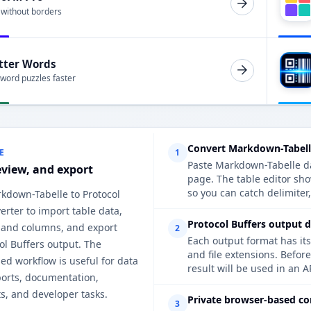
 without borders
tter Words
 word puzzles faster
Convert Markdown-Tabelle
E
1
Paste Markdown-Tabelle dat
eview, and export
page. The table editor sh
so you can catch delimiter
rkdown-Tabelle to Protocol
erter to import table data,
Protocol Buffers output d
 and columns, and export
2
Each output format has its
ol Buffers output. The
and file extensions. Befor
d workflow is useful for data
result will be used in an A
ports, documentation,
s, and developer tasks.
Private browser-based co
3