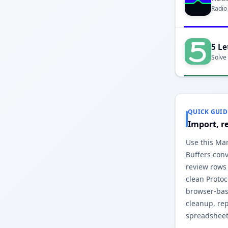
Radio
5 Le
Solve
QUICK GUID
Import, r
Use this Ma
Buffers conv
review rows
clean Protoc
browser-base
cleanup, re
spreadsheet