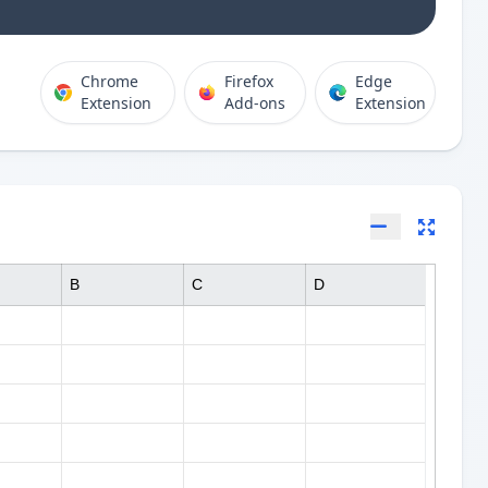
Chrome
Firefox
Edge
Extension
Add-ons
Extension
B
C
D