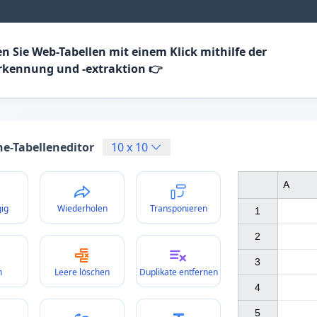
en Sie Web-Tabellen mit einem Klick mithilfe der
rkennung und -extraktion 👉
ne-Tabelleneditor
10
x
10
A
ig
Wiederholen
Transponieren
1

2

3

n
Leere löschen
Duplikate entfernen
4

5
