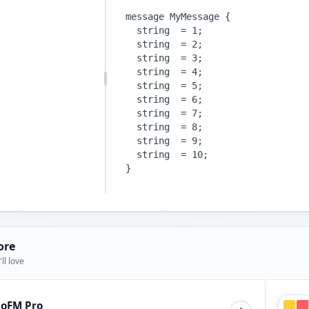
ore
ll love
ioFM Pro