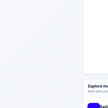
Explore m
More tools you'
Rad