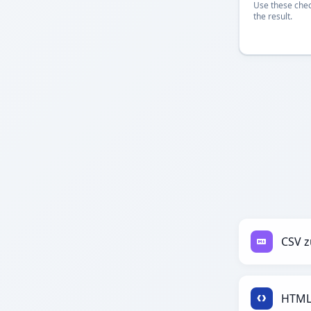
Use these chec
the result.
CSV 
HTML