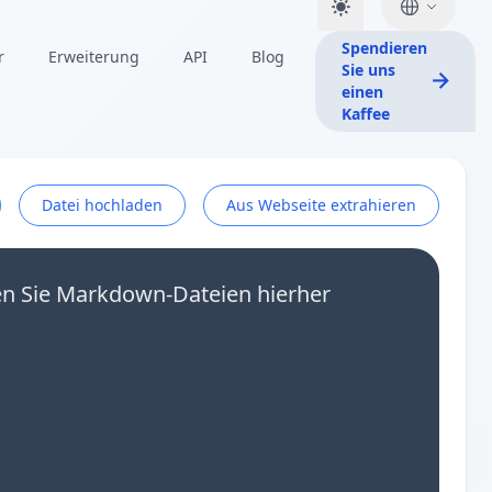
Spendieren
r
Erweiterung
API
Blog
Sie uns
einen
Kaffee
Datei hochladen
Aus Webseite extrahieren
en Sie Markdown-Dateien hierher