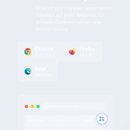
Erkennt und markiert automatisch
Tabellen auf jeder Webseite für
schnelle Datenextraktion und -
konvertierung
Chrome
Firefox
Web Store
Add-ons
Edge
Add-ons
tableconvert.com
Product
Price
Stock