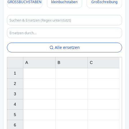
GROSSBUCHSTABEN
kleinbuchstaben
Großschreibung
Alle ersetzen
A
B
C
1

2

3

4

5

6
