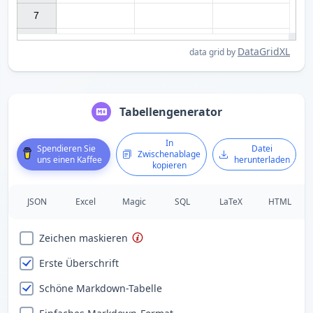
7

DataGridXL
data grid by
Tabellengenerator
In
Spendieren Sie
Datei
Zwischenablage
uns einen Kaffee
herunterladen
kopieren
JSON
Excel
Magic
SQL
LaTeX
HTML
Zeichen maskieren
Erste Überschrift
Schöne Markdown-Tabelle