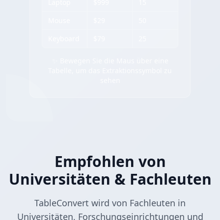
Laptop
$999
15
Mouse
$29
50
Keyboard
$79
25
✨ Bewegen Sie die Maus über eine
Tabelle, um das Extraktionssymbol zu
sehen
Empfohlen von
Universitäten & Fachleuten
TableConvert wird von Fachleuten in
Universitäten, Forschungseinrichtungen und