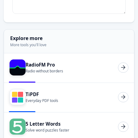
Explore more
More tools you'll love
RadioFM Pro
Radio without borders
TiPDF
Everyday PDF tools
5 Letter Words
Solve word puzzles faster