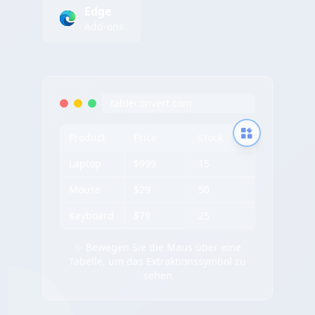
Edge
Add-ons
tableconvert.com
Product
Price
Stock
Laptop
$999
15
Mouse
$29
50
Keyboard
$79
25
✨ Bewegen Sie die Maus über eine
Tabelle, um das Extraktionssymbol zu
sehen