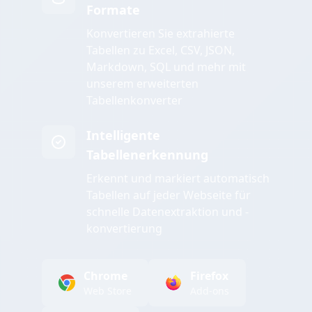
Formate
Konvertieren Sie extrahierte
Tabellen zu Excel, CSV, JSON,
Markdown, SQL und mehr mit
unserem erweiterten
Tabellenkonverter
Intelligente
Tabellenerkennung
Erkennt und markiert automatisch
Tabellen auf jeder Webseite für
schnelle Datenextraktion und -
konvertierung
Chrome
Firefox
Web Store
Add-ons