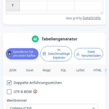
7

DataGridXL
data grid by
Tabellengenerator
In
Spendieren Sie
Datei
Zwischenablage
uns einen Kaffee
herunterladen
kopieren
JSON
Excel
Magic
SQL
LaTeX
HTML
Doppelte Anführungszeichen
UTF-8 BOM
Werttrenner