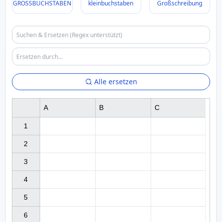
GROSSBUCHSTABEN
kleinbuchstaben
Großschreibung
Alle ersetzen
A
B
C
1

2

3

4

5

6
