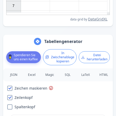
7

DataGridXL
data grid by
Tabellengenerator
In
Spendieren Sie
Datei
Zwischenablage
uns einen Kaffee
herunterladen
kopieren
JSON
Excel
Magic
SQL
LaTeX
HTML
Zeichen maskieren
Zeilenkopf
Spaltenkopf