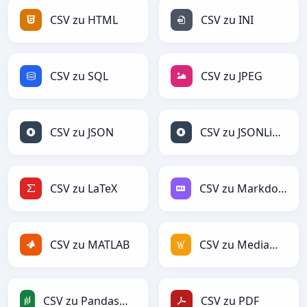
CSV zu HTML
CSV zu INI
CSV zu SQL
CSV zu JPEG
CSV zu JSON
CSV zu JSONLines
CSV zu LaTeX
CSV zu Markdown
CSV zu MATLAB
CSV zu MediaWiki
CSV zu PandasDataFrame
CSV zu PDF