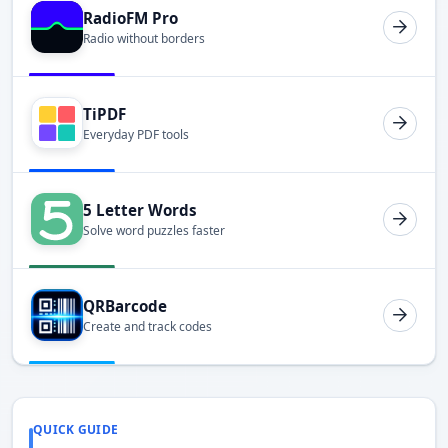
RadioFM Pro
Radio without borders
TiPDF
Everyday PDF tools
5 Letter Words
Solve word puzzles faster
QRBarcode
Create and track codes
QUICK GUIDE