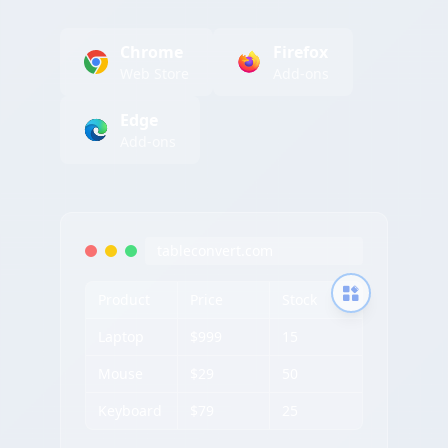
Chrome
Firefox
Web Store
Add-ons
Edge
Add-ons
tableconvert.com
Product
Price
Stock
Laptop
$999
15
Mouse
$29
50
Keyboard
$79
25