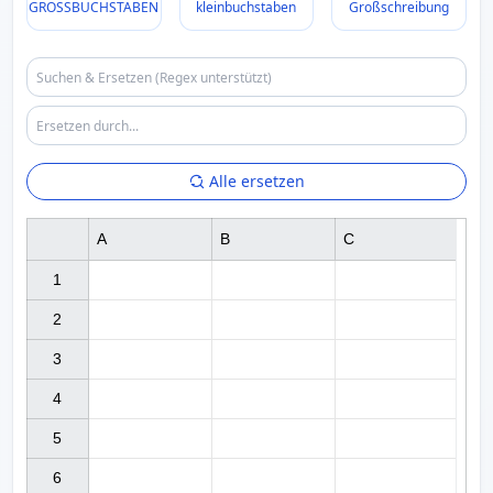
GROSSBUCHSTABEN
kleinbuchstaben
Großschreibung
Alle ersetzen
A
B
C
1

2

3

4

5

6
