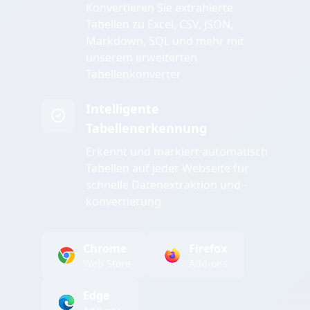
Konvertieren Sie extrahierte
Tabellen zu Excel, CSV, JSON,
Markdown, SQL und mehr mit
unserem erweiterten
Tabellenkonverter
Intelligente
Tabellenerkennung
Erkennt und markiert automatisch
Tabellen auf jeder Webseite für
schnelle Datenextraktion und -
konvertierung
Chrome
Firefox
Web Store
Add-ons
Edge