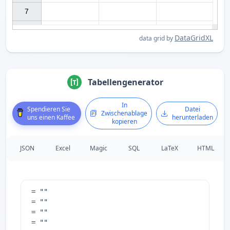
7

DataGridXL
data grid by
Tabellengenerator
In
Spendieren Sie
Datei
Zwischenablage
uns einen Kaffee
herunterladen
kopieren
JSON
Excel
Magic
SQL
LaTeX
HTML