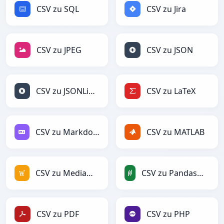
CSV zu SQL
CSV zu Jira
CSV zu JPEG
CSV zu JSON
CSV zu JSONLines
CSV zu LaTeX
CSV zu Markdown
CSV zu MATLAB
CSV zu MediaWiki
CSV zu PandasDataFrame
CSV zu PDF
CSV zu PHP