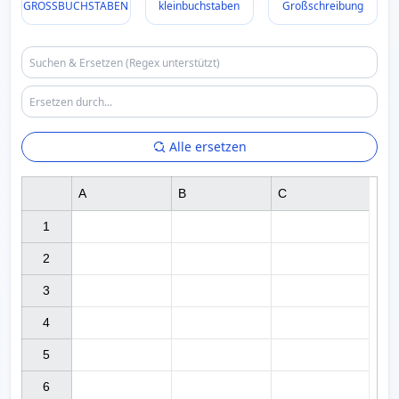
GROSSBUCHSTABEN
kleinbuchstaben
Großschreibung
Alle ersetzen
A
B
C
1

2

3

4

5

6
