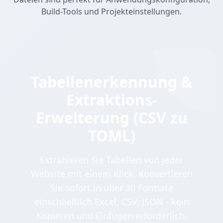
Build-Tools und Projekteinstellungen.
Tabellenerkennung &
Extraktions-
Erweiterung (CSV zu
TOML)
Extrahieren Sie Tabellen von jeder
Website mit einem Klick. Konvertieren
Sie sofort in über 30 Formate
einschließlich Excel, CSV, JSON - kein
Kopieren und Einfügen erforderlich.