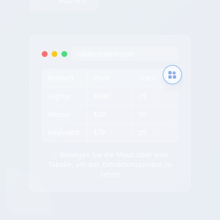
Add-ons
tableconvert.com
Product
Price
Stock
Laptop
$999
15
Mouse
$29
50
Keyboard
$79
25
✨ Bewegen Sie die Maus über eine
Tabelle, um das Extraktionssymbol zu
sehen