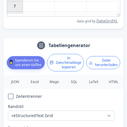
7

DataGridXL
data grid by
Tabellengenerator
In
Spendieren Sie
Datei
Zwischenablage
uns einen Kaffee
herunterladen
kopieren
JSON
Excel
Magic
SQL
LaTeX
HTML
Zeilentrenner
Randstil