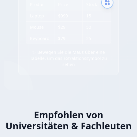
Product
Price
Stock
Laptop
$999
15
Mouse
$29
50
Keyboard
$79
25
✨ Bewegen Sie die Maus über eine
Tabelle, um das Extraktionssymbol zu
sehen
Empfohlen von
Universitäten & Fachleuten