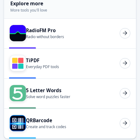
Explore more
More tools you'll love
RadioFM Pro
Radio without borders
TiPDF
Everyday PDF tools
5 Letter Words
Solve word puzzles faster
QRBarcode
Create and track codes