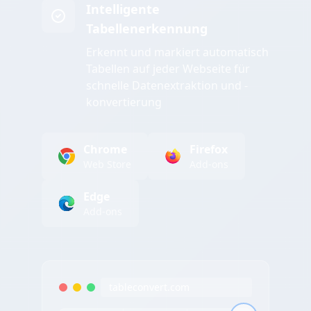
Intelligente
Tabellenerkennung
Erkennt und markiert automatisch
Tabellen auf jeder Webseite für
schnelle Datenextraktion und -
konvertierung
Chrome
Firefox
Web Store
Add-ons
Edge
Add-ons
tableconvert.com