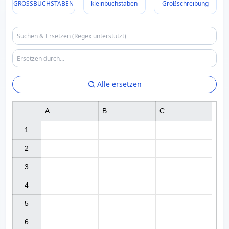
GROSSBUCHSTABEN
kleinbuchstaben
Großschreibung
Alle ersetzen
A
B
C
1

2

3

4

5

6
