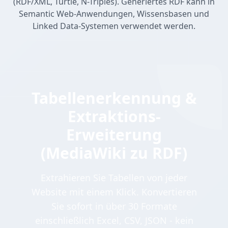
(RDF/XML, Turtle, N-Triples). Generiertes RDF kann in
Semantic Web-Anwendungen, Wissensbasen und
Linked Data-Systemen verwendet werden.
Tabellenerkennung &
Extraktions-
Erweiterung
(MediaWiki zu RDF)
Extrahieren Sie Tabellen von jeder
Website mit einem Klick. Konvertieren
Sie sofort in über 30 Formate
einschließlich Excel, CSV, JSON - kein