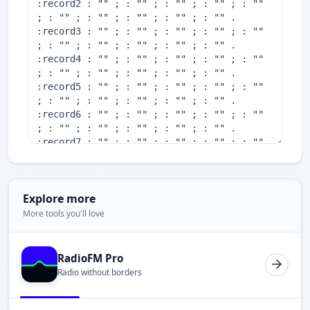
Explore more
More tools you'll love
RadioFM Pro
Radio without borders