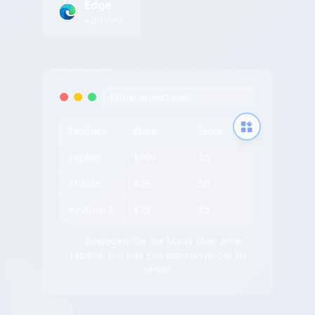
Edge
Add-ons
tableconvert.com
Product
Price
Stock
Laptop
$999
15
Mouse
$29
50
Keyboard
$79
25
✨ Bewegen Sie die Maus über eine
Tabelle, um das Extraktionssymbol zu
sehen