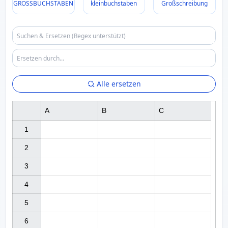
GROSSBUCHSTABEN
kleinbuchstaben
Großschreibung
Alle ersetzen
A
B
C
1

2

3

4

5

6
