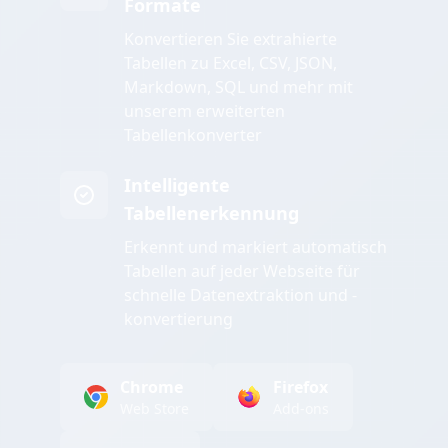
Formate
Konvertieren Sie extrahierte
Tabellen zu Excel, CSV, JSON,
Markdown, SQL und mehr mit
unserem erweiterten
Tabellenkonverter
Intelligente
Tabellenerkennung
Erkennt und markiert automatisch
Tabellen auf jeder Webseite für
schnelle Datenextraktion und -
konvertierung
Chrome
Firefox
Web Store
Add-ons