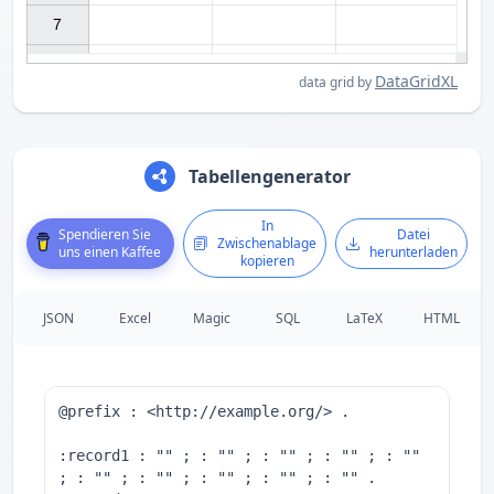
7

DataGridXL
data grid by
Tabellengenerator
In
Spendieren Sie
Datei
Zwischenablage
uns einen Kaffee
herunterladen
kopieren
JSON
Excel
Magic
SQL
LaTeX
HTML