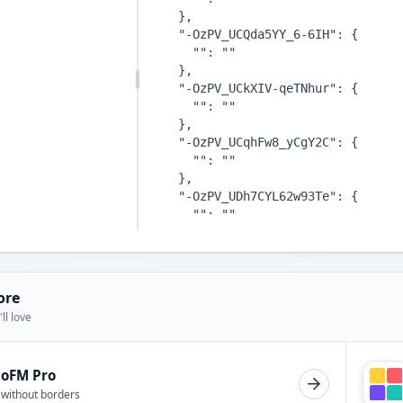
ore
ll love
ioFM Pro
 without borders