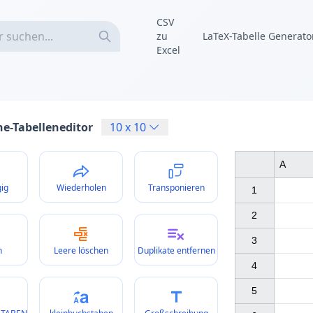
CSV
zu
LaTeX-Tabelle Generato
Excel
ne-Tabelleneditor
10
x
10
A
ig
Wiederholen
Transponieren
1

2

3

n
Leere löschen
Duplikate entfernen
4

5
