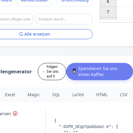
TABEN
kleinbuchstaben
Großschreibung
6

7

Alle ersetzen
Folgen
Spendieren Sie uns
llengenerator
Sie uns
einen Kaffee
auf X
Excel
Magic
SQL
LaTeX
HTML
CSV
arsen