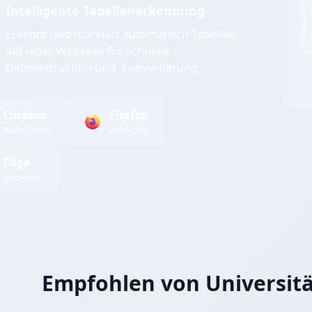
Intelligente Tabellenerkennung
Erkennt und markiert automatisch Tabellen
auf jeder Webseite für schnelle
Datenextraktion und -konvertierung
Chrome
Firefox
Web Store
Add-ons
Edge
Add-ons
Empfohlen von Universit