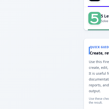
5 Le
Solve
QUICK GUID
Create, r
Use this Fir
create, edit
It is useful 
documentatio
reports, and
output.
Use these chec
the result.