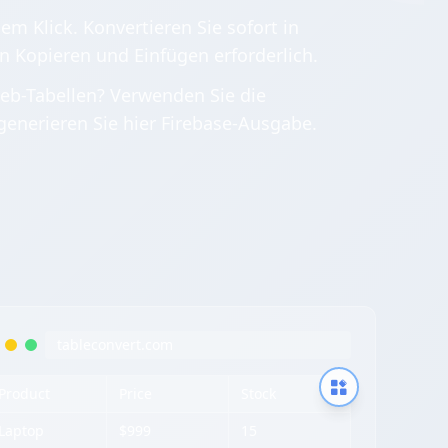
em Klick. Konvertieren Sie sofort in
in Kopieren und Einfügen erforderlich.
eb-Tabellen? Verwenden Sie die
generieren Sie hier Firebase-Ausgabe.
tableconvert.com
Product
Price
Stock
Laptop
$999
15