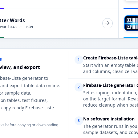
tter Words
 word puzzles faster
Create Firebase-Liste tabl
E
1
Start with an empty table o
eview, and export
and columns, clean cell va
ebase-Liste generator to
Firebase-Liste generator 
, and export table data online.
2
Set escaping, indentation,
for sample data,
on the target format. Revi
n tables, test fixtures,
reduce cleanup when pasti
 copy-ready Firebase-Liste
No software installation
3
ks before copying or downloading
The generator runs in your
sample datasets, and copy