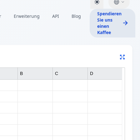
Spendieren
r
Erweiterung
API
Blog
Sie uns
einen
Kaffee
B
C
D