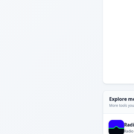
Explore m
More tools you'
Rad
Radio