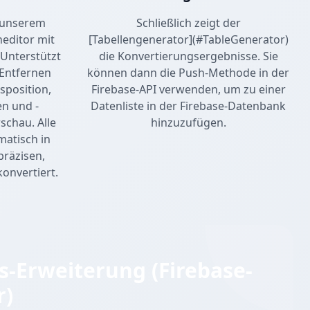
t unserem
Schließlich zeigt der
neditor mit
[Tabellengenerator](#TableGenerator)
 Unterstützt
die Konvertierungsergebnisse. Sie
 Entfernen
können dann die Push-Methode in der
sposition,
Firebase-API verwenden, um zu einer
n und -
Datenliste in der Firebase-Datenbank
schau. Alle
hinzuzufügen.
atisch in
präzisen,
onvertiert.
-Erweiterung (Firebase-
r)