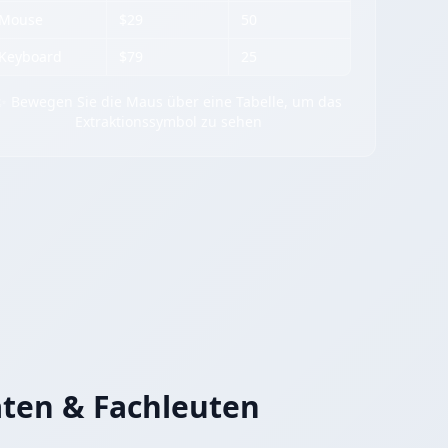
Mouse
$29
50
Keyboard
$79
25
✨ Bewegen Sie die Maus über eine Tabelle, um das
Extraktionssymbol zu sehen
äten & Fachleuten