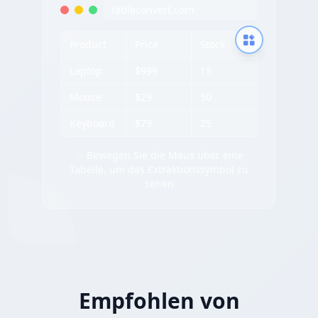
tableconvert.com
Product
Price
Stock
Laptop
$999
15
Mouse
$29
50
Keyboard
$79
25
✨ Bewegen Sie die Maus über eine
Tabelle, um das Extraktionssymbol zu
sehen
Empfohlen von