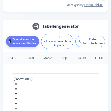
DataGridXL
data grid by
Tabellengenerator
In
Spendieren Sie
Datei
Zwischenablage
uns einen Kaffee
herunterladen
kopieren
JSON
Excel
Magic
SQL
LaTeX
HTML