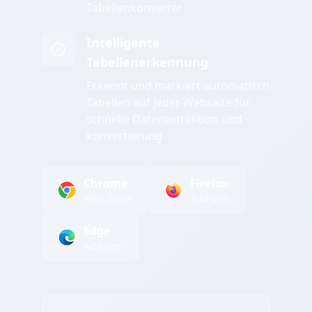
Tabellenkonverter
Intelligente
Tabellenerkennung
Erkennt und markiert automatisch
Tabellen auf jeder Webseite für
schnelle Datenextraktion und -
konvertierung
Chrome
Firefox
Web Store
Add-ons
Edge
Add-ons