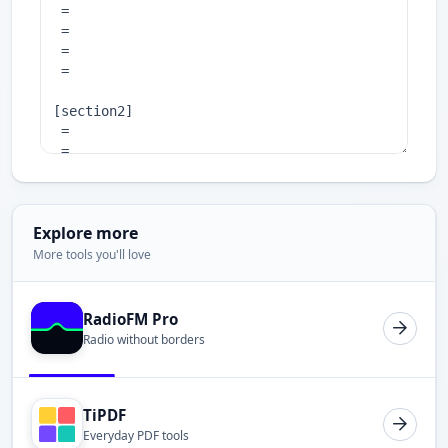
Explore more
More tools you'll love
RadioFM Pro
Radio without borders
TiPDF
Everyday PDF tools