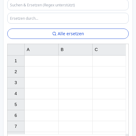
Alle ersetzen
A
B
C
1

2

3

4

5

6

7
