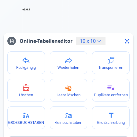
v3.0.1
Online-Tabelleneditor
10
x
10
Rückgängig
Wiederholen
Transponieren
Löschen
Leere löschen
Duplikate entfernen
GROSSBUCHSTABEN
kleinbuchstaben
Großschreibung