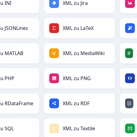
u INI
XML zu Jira
u JSONLines
XML zu LaTeX
zu MATLAB
XML zu MediaWiki
zu PHP
XML zu PNG
zu RDataFrame
XML zu RDF
zu SQL
XML zu Textile