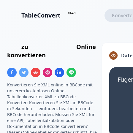
v3.0.1
TableConvert
XML
zu
BBCode-Tabelle
Online
konvertieren
Date
Fügen
Konvertieren Sie XML online in BBCode mit
unserem kostenlosen Online-
Tabellenkonverter. XML zu BBCode
Konverter: Konvertieren Sie XML in BBCode
in Sekunden — einfügen, bearbeiten und
BBCode herunterladen. Müssen Sie XML für
eine API, Tabellenkalkulation oder
Dokumentation in BBCode konvertieren?
Dieser Online-Tabellenkonverter schützt Ihre