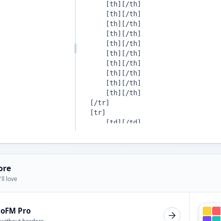
ore
ll love
ioFM Pro