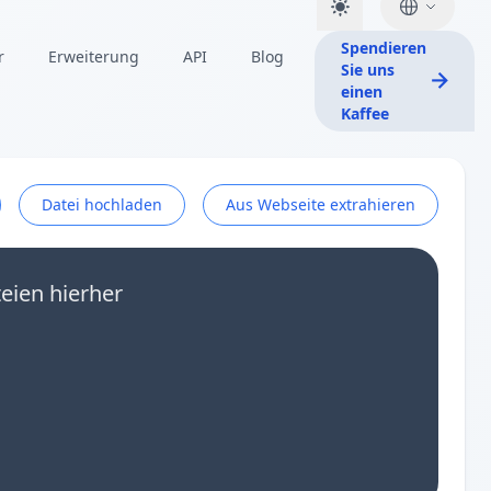
Spendieren
r
Erweiterung
API
Blog
Sie uns
einen
Kaffee
Datei hochladen
Aus Webseite extrahieren
eien hierher