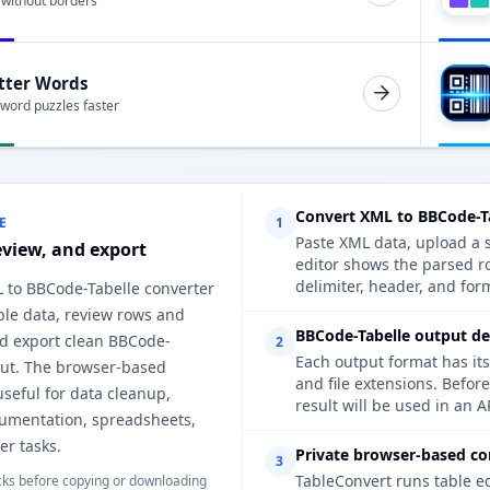
 without borders
tter Words
 word puzzles faster
Convert XML to BBCode-Ta
E
1
Paste XML data, upload a s
eview, and export
editor shows the parsed r
delimiter, header, and form
L to BBCode-Tabelle converter
ble data, review rows and
BBCode-Tabelle output det
d export clean BBCode-
2
Each output format has its
put. The browser-based
and file extensions. Befor
useful for data cleanup,
result will be used in an A
cumentation, spreadsheets,
er tasks.
Private browser-based co
3
TableConvert runs table e
ks before copying or downloading