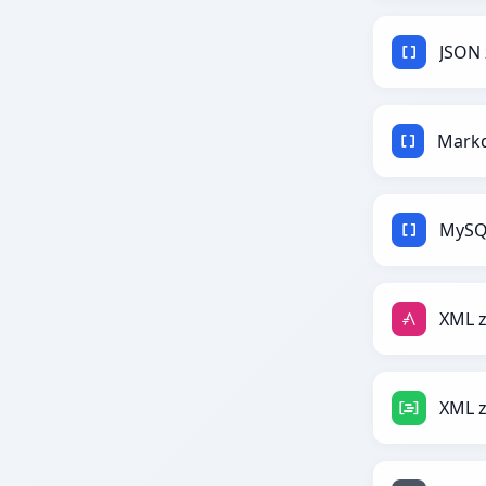
JSON
MySQ
XML z
XML 