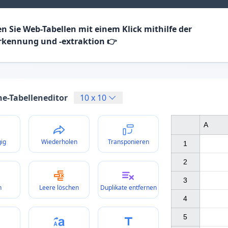
en Sie Web-Tabellen mit einem Klick mithilfe der
rkennung und -extraktion 👉
ne-Tabelleneditor
10
x
10
A
ig
Wiederholen
Transponieren
1

2

3

n
Leere löschen
Duplikate entfernen
4

5
