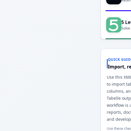
Radio
5 Le
Solve
QUICK GUID
Import, r
Use this XM
to import ta
columns, an
Tabelle out
workflow is 
reports, do
and develop
Use these chec