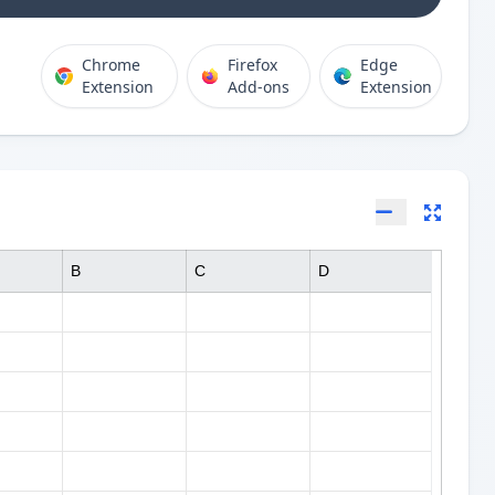
Chrome
Firefox
Edge
Extension
Add-ons
Extension
B
C
D