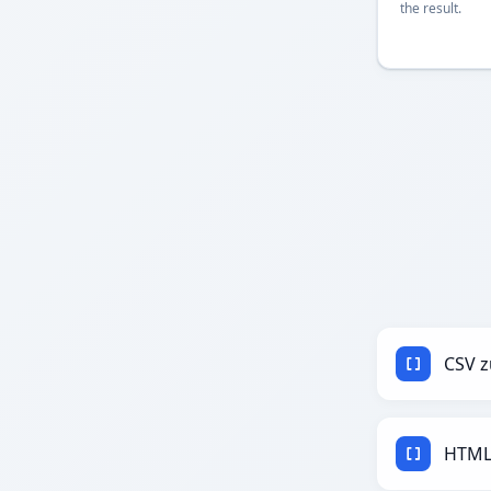
the result.
CSV 
HTML