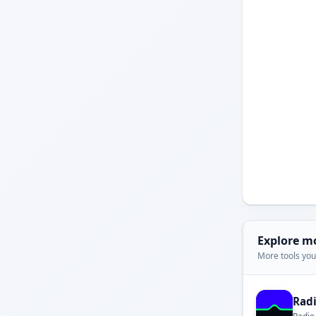
Explore m
More tools you'
Rad