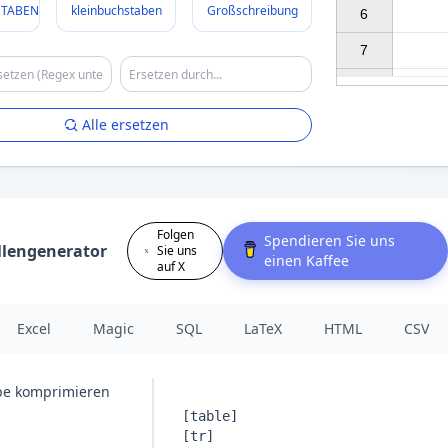
TABEN
kleinbuchstaben
Großschreibung
6

7

Alle ersetzen
Folgen
Spendieren Sie uns
llengenerator
Sie uns
einen Kaffee
auf X
Excel
Magic
SQL
LaTeX
HTML
CSV
e komprimieren