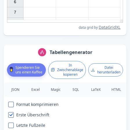
6

7

DataGridXL
data grid by
Tabellengenerator
In
Spendieren Sie
Datei
Zwischenablage
uns einen Kaffee
herunterladen
kopieren
JSON
Excel
Magic
SQL
LaTeX
HTML
Format komprimieren
Erste Überschrift
Letzte Fußzeile