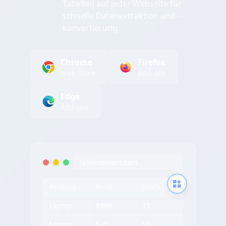
Tabellen auf jeder Webseite für
schnelle Datenextraktion und -
konvertierung
Chrome
Firefox
Web Store
Add-ons
Edge
Add-ons
tableconvert.com
Product
Price
Stock
Laptop
$999
15
Mouse
$29
50