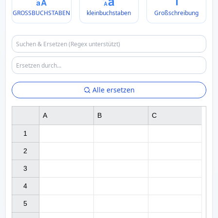
GROSSBUCHSTABEN
kleinbuchstaben
Großschreibung
Alle ersetzen
A
B
C
1

2

3

4

5
