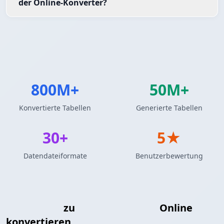
der Online-Konverter?
800M+
50M+
Konvertierte Tabellen
Generierte Tabellen
30+
5★
Datendateiformate
Benutzerbewertung
JSON Array
zu
AsciiDoc-Tabelle
Online
konvertieren