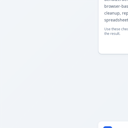
browser-base
cleanup, re
spreadsheet
Use these chec
the result.