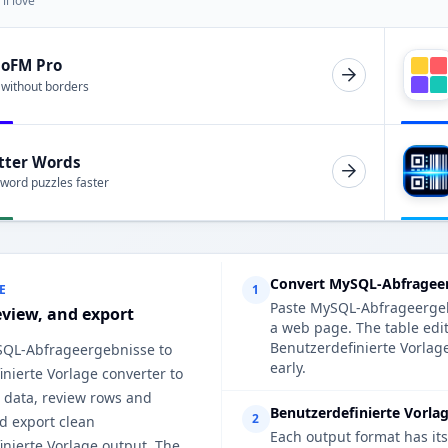
ll love
ioFM Pro
 without borders
tter Words
 word puzzles faster
Convert MySQL-Abfrageerg
E
1
Paste MySQL-Abfrageergebn
eview, and export
a web page. The table edi
Benutzerdefinierte Vorlage
SQL-Abfrageergebnisse to
early.
nierte Vorlage converter to
 data, review rows and
Benutzerdefinierte Vorlag
2
d export clean
Each output format has its
inierte Vorlage output. The