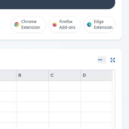
Chrome
Firefox
Edge
Extension
Add-ons
Extension
B
C
D