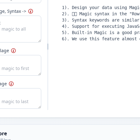
ge, Syntax ->
lage
lage
ore