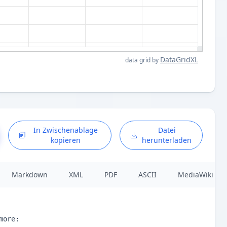
DataGridXL
data grid by
In Zwischenablage
Datei
kopieren
herunterladen
Markdown
XML
PDF
ASCII
MediaWiki