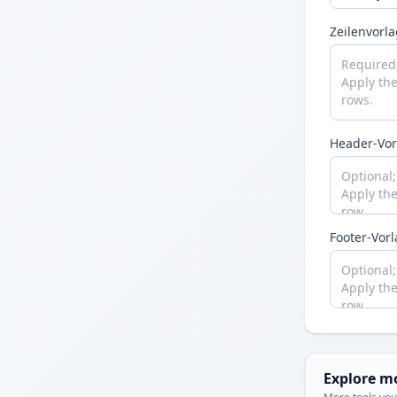
Zeilenvorla
Header-Vor
Footer-Vor
Explore m