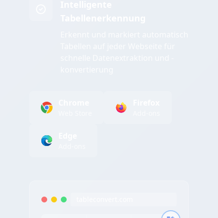
Intelligente
Tabellenerkennung
Erkennt und markiert automatisch
Tabellen auf jeder Webseite für
schnelle Datenextraktion und -
konvertierung
Chrome
Firefox
Web Store
Add-ons
Edge
Add-ons
tableconvert.com