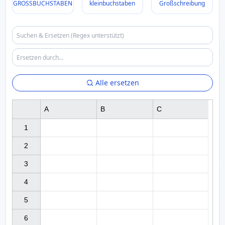
GROSSBUCHSTABEN
kleinbuchstaben
Großschreibung
Alle ersetzen
A
B
C
1

2

3

4

5

6
