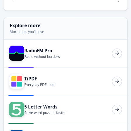
Explore more
More tools you'll love
RadioFM Pro
Radio without borders
TiPDF
Everyday PDF tools
5 Letter Words
Solve word puzzles faster