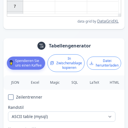
7

DataGridXL
data grid by
Tabellengenerator
In
Spendieren Sie
Datei
Zwischenablage
uns einen Kaffee
herunterladen
kopieren
JSON
Excel
Magic
SQL
LaTeX
HTML
Zeilentrenner
Randstil