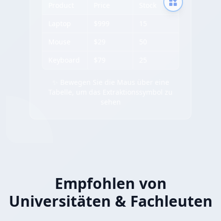
Product
Price
Stock
Laptop
$999
15
Mouse
$29
50
Keyboard
$79
25
✨ Bewegen Sie die Maus über eine
Tabelle, um das Extraktionssymbol zu
sehen
Empfohlen von
Universitäten & Fachleuten