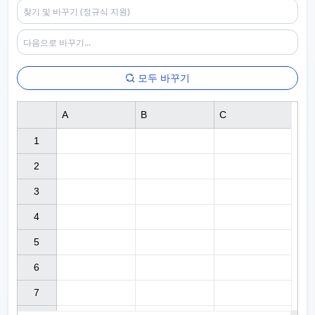
모두 바꾸기
A
B
C
1

2

3

4

5

6

7
