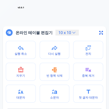
v3.0.1
온라인 테이블 편집기
10
x
10
실행 취소
다시 실행
전치
지우기
빈 항목 삭제
중복 제거
대문자
소문자
첫 글자 대문자