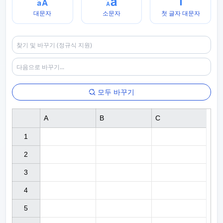
대문자
소문자
첫 글자 대문자
모두 바꾸기
A
B
C
1

2

3

4

5
