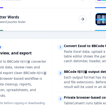
tter Words
 word puzzles faster
Convert Excel to BBCode
E
1
Paste Excel data, upload a
eview, and export
table editor shows the p
catch delimiter, header, an
cel to BBCode 테이블 converter
ble data, review rows and
BBCode 테이블 output deta
nd export clean BBCode 테이블
2
Each output format has its
 browser-based workflow is
and file extensions. Befo
ata cleanup, reports,
result will be used in an A
on, spreadsheets, and
sks.
Private browser-based co
3
TableConvert runs table e
ks before copying or downloading