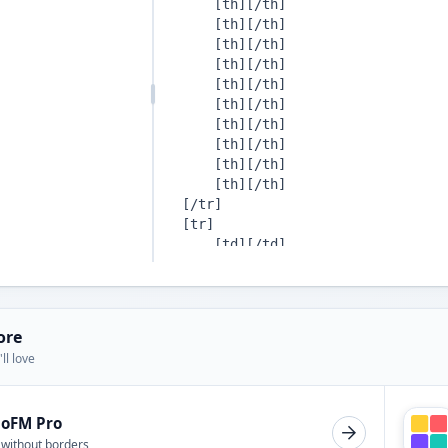
ore
ll love
ioFM Pro
 without borders