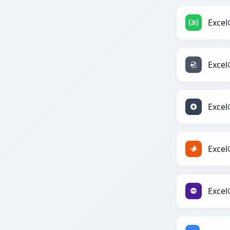
Exce
Exce
Exce
Exce
Exce