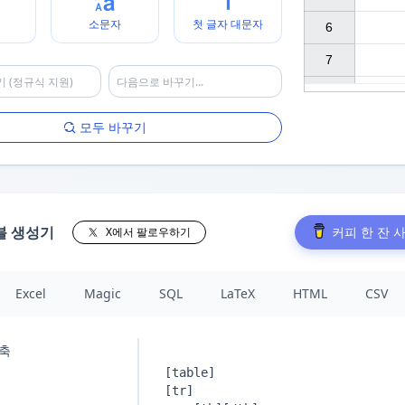
소문자
첫 글자 대문자
6

7

모두 바꾸기
블 생성기
커피 한 잔 
X에서 팔로우하기
Excel
Magic
SQL
LaTeX
HTML
CSV
축