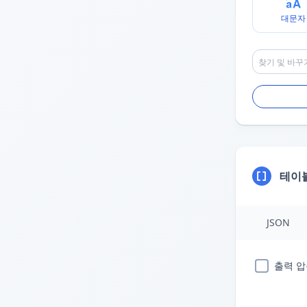
대문자
테이
JSON
출력 압