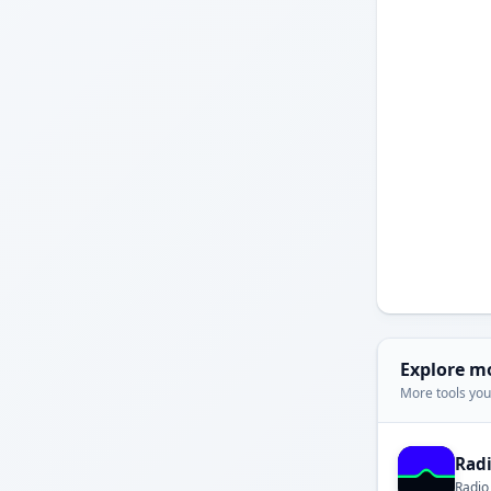
Explore m
More tools you'
Rad
Radio