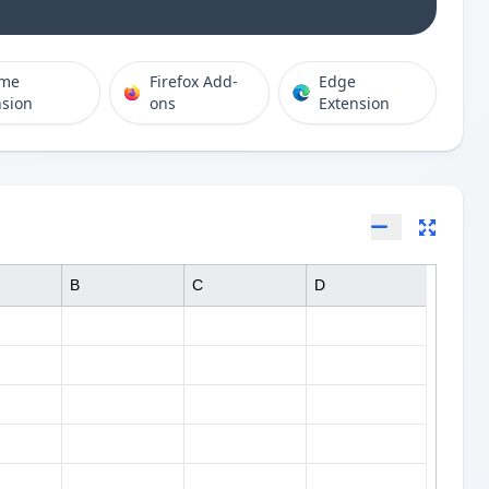
ome
Firefox Add-
Edge
nsion
ons
Extension
B
C
D