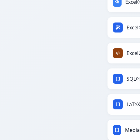
Exce
Exce
SQL
LaTe