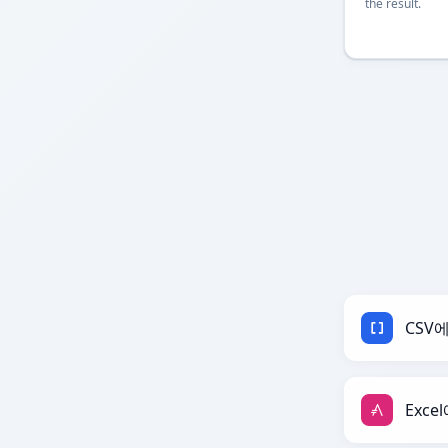
the result.
CSV
Exce