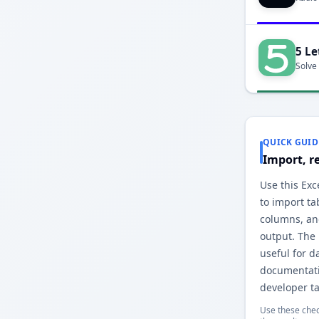
5 Le
Solve
QUICK GUID
Import, r
Use this Ex
to import ta
columns, a
output. The
useful for d
documentati
developer ta
Use these chec