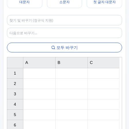
대문자
소문자
첫 글자 대문자
모두 바꾸기
A
B
C
1

2

3

4

5

6
