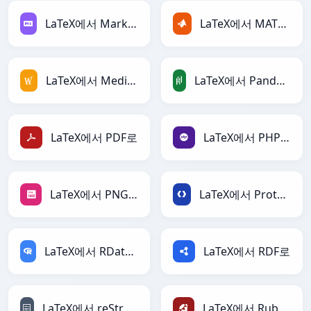
LaTeX에서 Markdown로
LaTeX에서 MATLAB로
LaTeX에서 MediaWiki로
LaTeX에서 PandasDataFrame로
LaTeX에서 PDF로
LaTeX에서 PHP로
LaTeX에서 PNG로
LaTeX에서 Protobuf로
LaTeX에서 RDataFrame로
LaTeX에서 RDF로
LaTeX에서 reStructuredText로
LaTeX에서 Ruby로