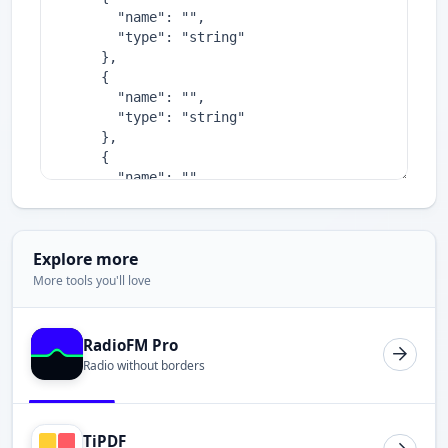
Explore more
More tools you'll love
RadioFM Pro
Radio without borders
TiPDF