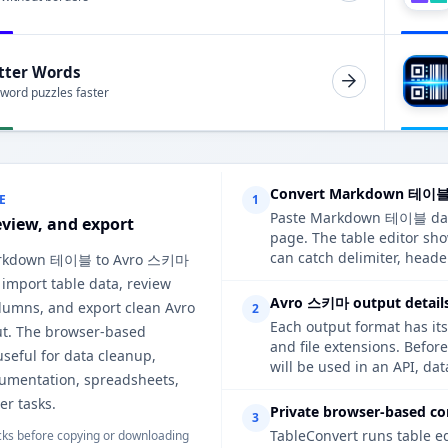
tter Words
 word puzzles faster
Convert Markdown 테이블 
E
1
Paste Markdown 테이블 data, 
eview, and export
page. The table editor s
can catch delimiter, heade
arkdown 테이블 to Avro 스키마
 import table data, review
Avro 스키마 output details
lumns, and export clean Avro
2
Each output format has its
. The browser-based
and file extensions. Befo
useful for data cleanup,
will be used in an API, da
cumentation, spreadsheets,
er tasks.
Private browser-based co
3
TableConvert runs table e
ks before copying or downloading