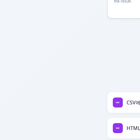
the result.
CSV에
HTM