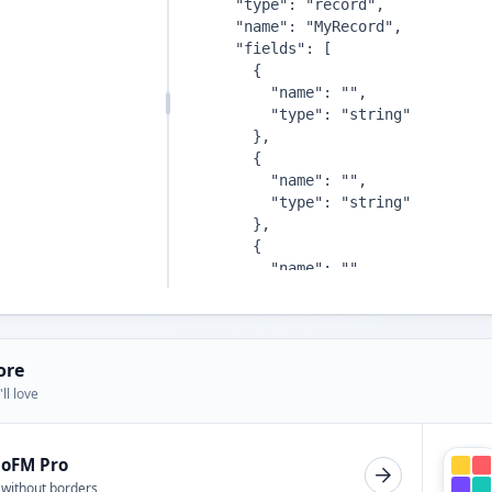
ore
ll love
ioFM Pro
 without borders