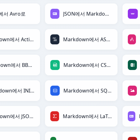
에서 Avro로
JSON에서 Markdown로
Markdown에서 ActionScript로
Markdown에서 ASCII로
Markdown에서 BBCode로
Markdown에서 CSV로
Markdown에서 INI로
Markdown에서 SQL로
Markdown에서 JSONLines로
Markdown에서 LaTeX로