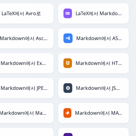
LaTeX에서 Avro로
LaTeX에서 Markdown로
Markdown에서 AsciiDoc로
Markdown에서 ASP로
Markdown에서 Excel로
Markdown에서 HTML로
Markdown에서 JPEG로
Markdown에서 JSON로
Markdown에서 Markdown로
Markdown에서 MATLAB로