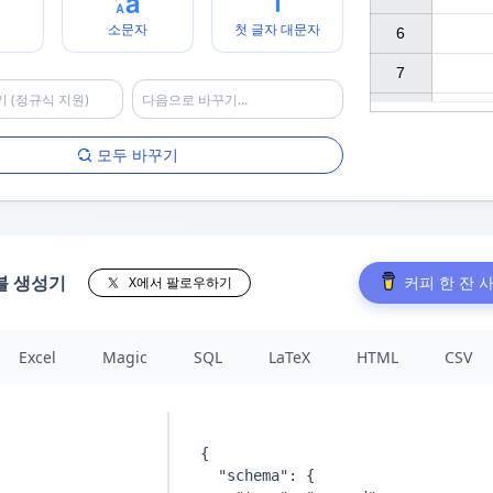
소문자
첫 글자 대문자
6

7

모두 바꾸기
블 생성기
커피 한 잔 
X에서 팔로우하기
Excel
Magic
SQL
LaTeX
HTML
CSV