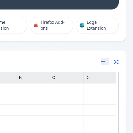
ome
Firefox Add-
Edge
nsion
ons
Extension
B
C
D