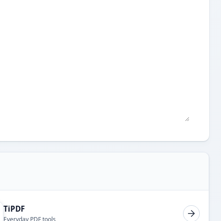
TiPDF
Everyday PDF tools