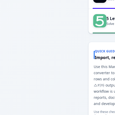
5 Le
Solve
QUICK GUID
Import, r
Use this M
converter to
rows and co
스키마 output
workflow is 
reports, do
and develop
Use these chec