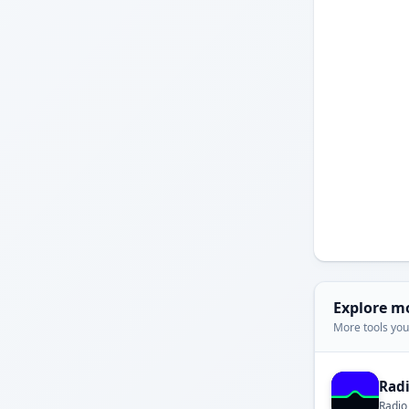
Explore m
More tools you'
Rad
Radio