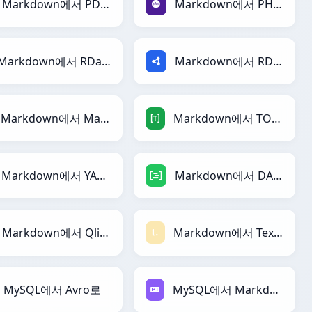
Markdown에서 PDF로
Markdown에서 PHP로
Markdown에서 RDataFrame로
Markdown에서 RDF로
Markdown에서 Magic로
Markdown에서 TOML로
Markdown에서 YAML로
Markdown에서 DAX로
Markdown에서 Qlik로
Markdown에서 Textile로
MySQL에서 Avro로
MySQL에서 Markdown로