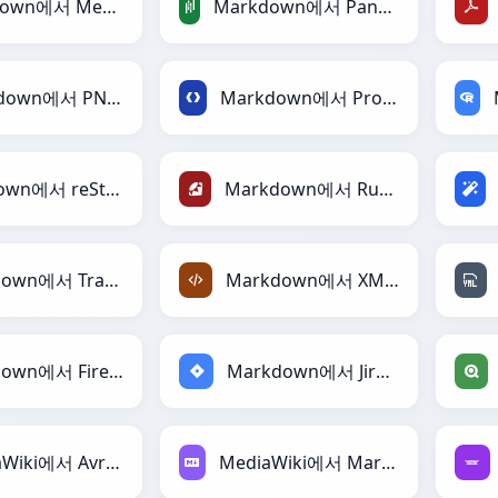
Markdown에서 MediaWiki로
Markdown에서 PandasDataFrame로
Markdown에서 PNG로
Markdown에서 Protobuf로
Markdown에서 reStructuredText로
Markdown에서 Ruby로
Markdown에서 TracWiki로
Markdown에서 XML로
Markdown에서 Firebase로
Markdown에서 Jira로
MediaWiki에서 Avro로
MediaWiki에서 Markdown로