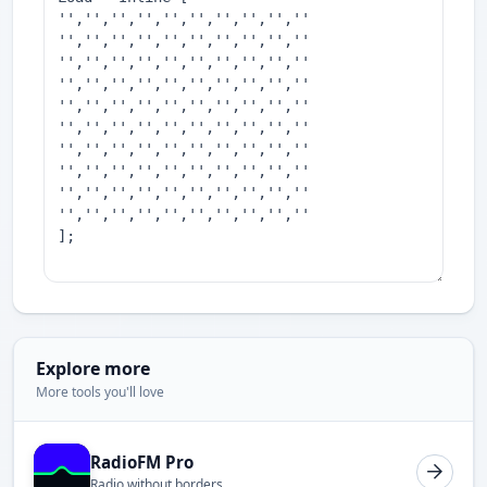
Explore more
More tools you'll love
RadioFM Pro
Radio without borders