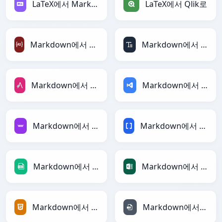
LaTeX에서 Markdown로
LaTeX에서 Qlik로
Markdown에서 ActionScript로
Markdown에서 ASCII로
Markdown에서 AsciiDoc로
Markdown에서 ASP로
Markdown에서 Avro로
Markdown에서 BBCode로
Markdown에서 CSV로
Markdown에서 Excel로
Markdown에서 HTML로
Markdown에서 INI로