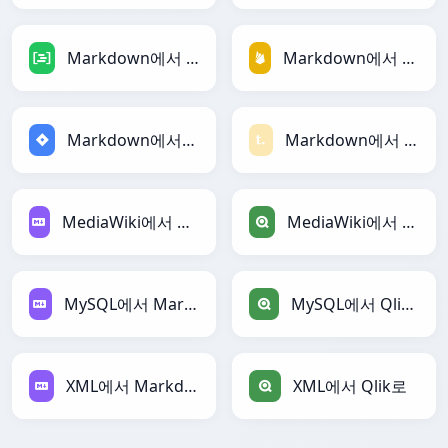
Markdown에서 DAX로
Markdown에서 Firebase로
Markdown에서 Jira로
Markdown에서 Textile로
MediaWiki에서 Markdown로
MediaWiki에서 Qlik로
MySQL에서 Markdown로
MySQL에서 Qlik로
XML에서 Markdown로
XML에서 Qlik로