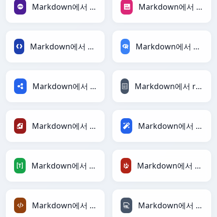
Markdown에서 PHP로
Markdown에서 PNG로
Markdown에서 Protobuf로
Markdown에서 RDataFrame로
Markdown에서 RDF로
Markdown에서 reStructuredText로
Markdown에서 Ruby로
Markdown에서 Magic로
Markdown에서 TOML로
Markdown에서 TracWiki로
Markdown에서 XML로
Markdown에서 YAML로