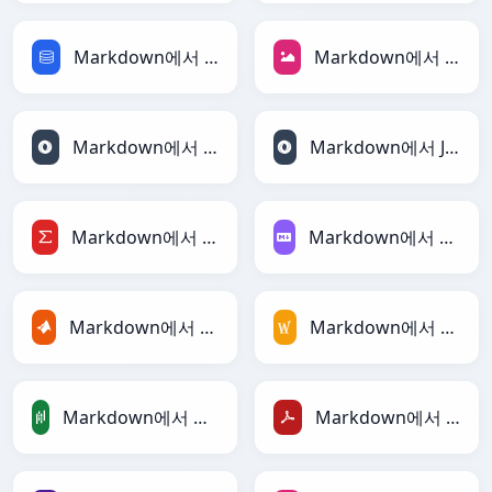
Markdown에서 SQL로
Markdown에서 JPEG로
Markdown에서 JSON로
Markdown에서 JSONLines로
Markdown에서 LaTeX로
Markdown에서 Markdown로
Markdown에서 MATLAB로
Markdown에서 MediaWiki로
Markdown에서 PandasDataFrame로
Markdown에서 PDF로