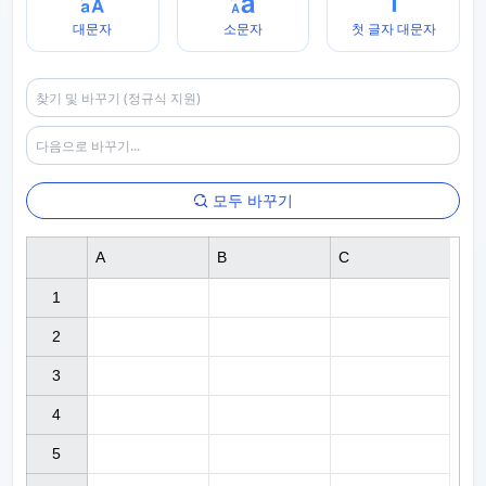
대문자
소문자
첫 글자 대문자
모두 바꾸기
A
B
C
1

2

3

4

5
