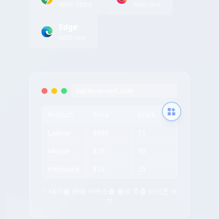
Web Store
Add-ons
Edge
Add-ons
tableconvert.com
Product
Price
Stock
Laptop
$999
15
Mouse
$29
50
Keyboard
$79
25
✨ 테이블 위에 마우스를 올려 추출 아이콘 보
기