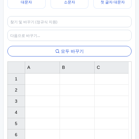
대문자
소문자
첫 글자 대문자
모두 바꾸기
A
B
C
1

2

3

4

5

6
