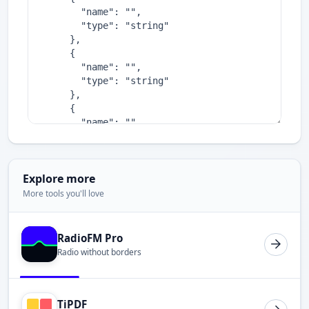
Explore more
More tools you'll love
RadioFM Pro
Radio without borders
TiPDF