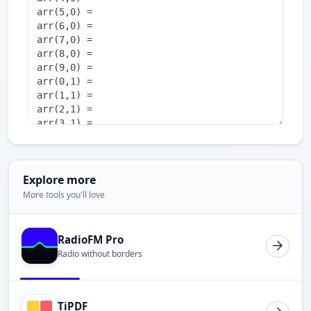
Explore more
More tools you'll love
RadioFM Pro
Radio without borders
TiPDF