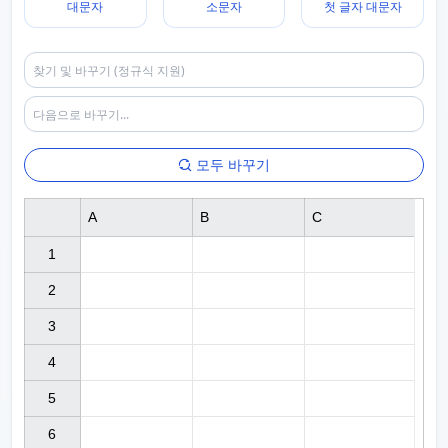
대문자
소문자
첫 글자 대문자
모두 바꾸기
A
B
C
1

2

3

4

5

6
