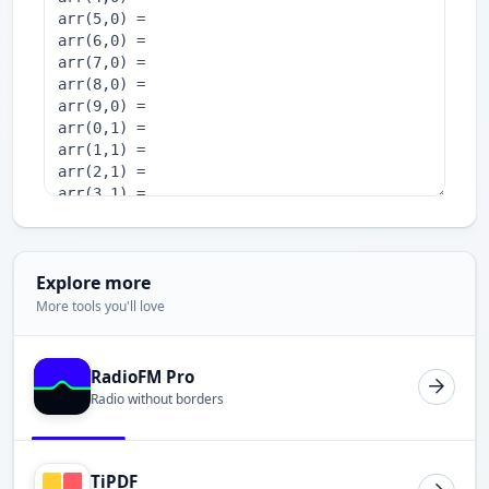
Explore more
More tools you'll love
RadioFM Pro
Radio without borders
TiPDF