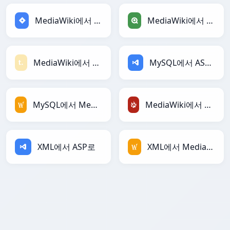
MediaWiki에서 Jira로
MediaWiki에서 Qlik로
MediaWiki에서 Textile로
MySQL에서 ASP로
MySQL에서 MediaWiki로
MediaWiki에서 TracWiki로
XML에서 ASP로
XML에서 MediaWiki로