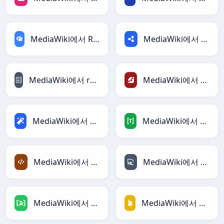
MediaWiki에서 RDataFrame로
MediaWiki에서 RDF로
MediaWiki에서 reStructuredText로
MediaWiki에서 Ruby로
MediaWiki에서 Magic로
MediaWiki에서 TOML로
MediaWiki에서 XML로
MediaWiki에서 YAML로
MediaWiki에서 DAX로
MediaWiki에서 Firebase로