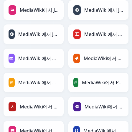
MediaWiki에서 JPEG로
MediaWiki에서 JSON로
MediaWiki에서 JSONLines로
MediaWiki에서 LaTeX로
MediaWiki에서 Markdown로
MediaWiki에서 MATLAB로
MediaWiki에서 MediaWiki로
MediaWiki에서 PandasDataFrame로
MediaWiki에서 PDF로
MediaWiki에서 PHP로
MediaWiki에서 PNG로
MediaWiki에서 Protobuf로