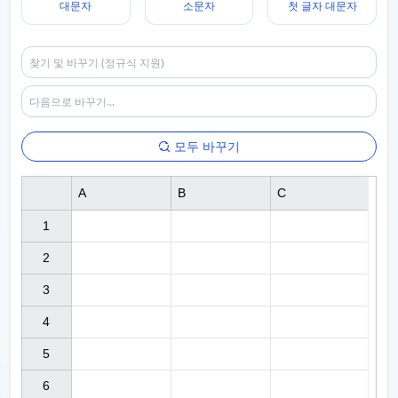
대문자
소문자
첫 글자 대문자
모두 바꾸기
A
B
C
1

2

3

4

5

6
