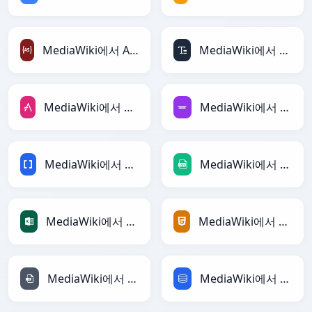
MediaWiki에서 ActionScript로
MediaWiki에서 ASCII로
MediaWiki에서 AsciiDoc로
MediaWiki에서 Avro로
MediaWiki에서 BBCode로
MediaWiki에서 CSV로
MediaWiki에서 Excel로
MediaWiki에서 HTML로
MediaWiki에서 INI로
MediaWiki에서 SQL로