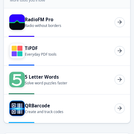
More tools you'll love
RadioFM Pro
Radio without borders
TiPDF
Everyday PDF tools
5 Letter Words
Solve word puzzles faster
QRBarcode
Create and track codes