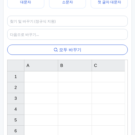
대문자
소문자
첫 글자 대문자
모두 바꾸기
A
B
C
1

2

3

4

5

6
