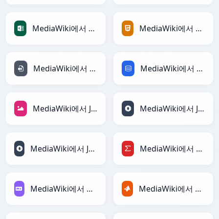
MediaWiki에서 Excel로
MediaWiki에서 HTML로
MediaWiki에서 INI로
MediaWiki에서 SQL로
MediaWiki에서 JPEG로
MediaWiki에서 JSON로
MediaWiki에서 JSONLines로
MediaWiki에서 LaTeX로
MediaWiki에서 Markdown로
MediaWiki에서 MATLAB로