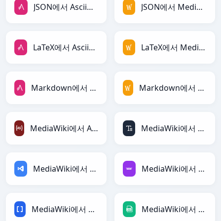
JSON에서 AsciiDoc로
JSON에서 MediaWiki로
LaTeX에서 AsciiDoc로
LaTeX에서 MediaWiki로
Markdown에서 AsciiDoc로
Markdown에서 MediaWiki로
MediaWiki에서 ActionScript로
MediaWiki에서 ASCII로
MediaWiki에서 ASP로
MediaWiki에서 Avro로
MediaWiki에서 BBCode로
MediaWiki에서 CSV로