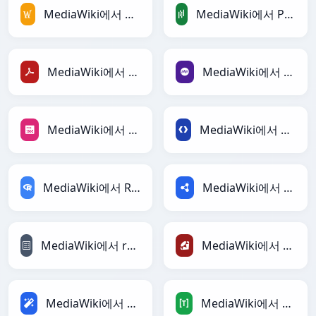
MediaWiki에서 MediaWiki로
MediaWiki에서 PandasDataFrame로
MediaWiki에서 PDF로
MediaWiki에서 PHP로
MediaWiki에서 PNG로
MediaWiki에서 Protobuf로
MediaWiki에서 RDataFrame로
MediaWiki에서 RDF로
MediaWiki에서 reStructuredText로
MediaWiki에서 Ruby로
MediaWiki에서 Magic로
MediaWiki에서 TOML로