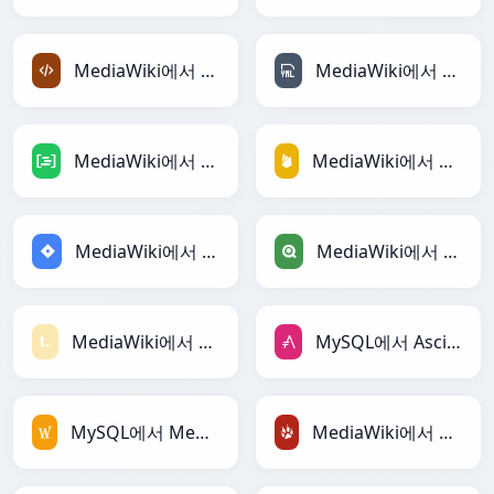
MediaWiki에서 XML로
MediaWiki에서 YAML로
MediaWiki에서 DAX로
MediaWiki에서 Firebase로
MediaWiki에서 Jira로
MediaWiki에서 Qlik로
MediaWiki에서 Textile로
MySQL에서 AsciiDoc로
MySQL에서 MediaWiki로
MediaWiki에서 TracWiki로