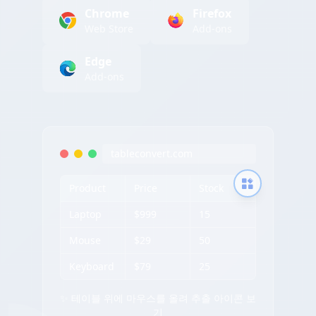
Chrome
Firefox
Web Store
Add-ons
Edge
Add-ons
tableconvert.com
Product
Price
Stock
Laptop
$999
15
Mouse
$29
50
Keyboard
$79
25
✨ 테이블 위에 마우스를 올려 추출 아이콘 보
기