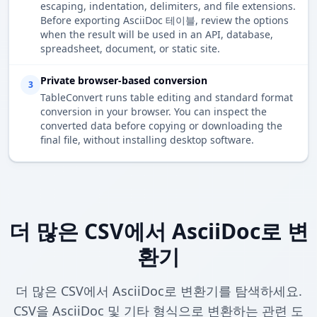
escaping, indentation, delimiters, and file extensions.
Before exporting AsciiDoc 테이블, review the options
when the result will be used in an API, database,
spreadsheet, document, or static site.
Private browser-based conversion
3
TableConvert runs table editing and standard format
conversion in your browser. You can inspect the
converted data before copying or downloading the
final file, without installing desktop software.
더 많은 CSV에서 AsciiDoc로 변
환기
더 많은 CSV에서 AsciiDoc로 변환기를 탐색하세요.
CSV을 AsciiDoc 및 기타 형식으로 변환하는 관련 도