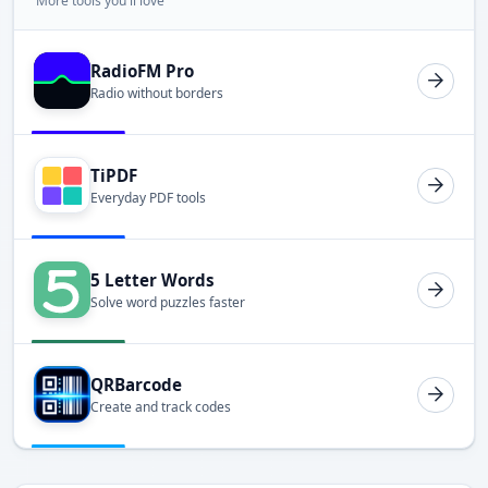
More tools you'll love
RadioFM Pro
Radio without borders
TiPDF
Everyday PDF tools
5 Letter Words
Solve word puzzles faster
QRBarcode
Create and track codes