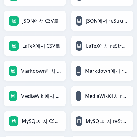
JSON에서 CSV로
JSON에서 reStructuredText로
LaTeX에서 CSV로
LaTeX에서 reStructuredText로
Markdown에서 CSV로
Markdown에서 reStructuredText로
MediaWiki에서 CSV로
MediaWiki에서 reStructuredText로
MySQL에서 CSV로
MySQL에서 reStructuredText로