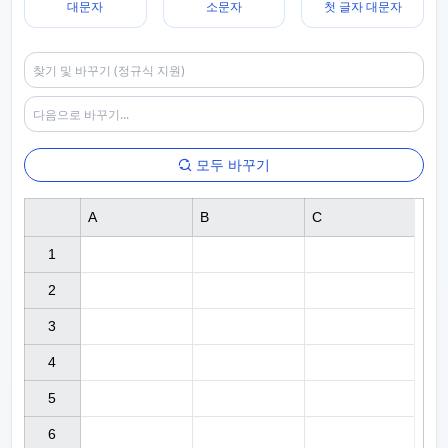
대문자
소문자
첫 글자 대문자
모두 바꾸기
A
B
C
1

2

3

4

5

6
