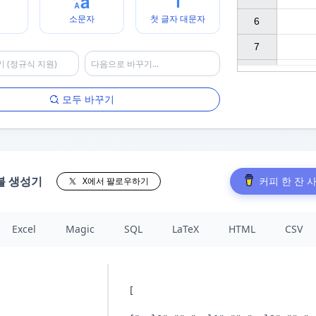
소문자
첫 글자 대문자
6

7

모두 바꾸기
블 생성기
커피 한 잔 
X에서 팔로우하기
Excel
Magic
SQL
LaTeX
HTML
CSV