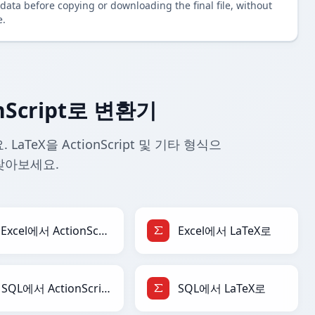
data before copying or downloading the final file, without
e.
nScript로 변환기
LaTeX을 ActionScript 및 기타 형식으
찾아보세요.
Excel에서 ActionScript로
Excel에서 LaTeX로
SQL에서 ActionScript로
SQL에서 LaTeX로