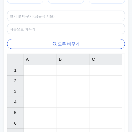
모두 바꾸기
A
B
C
1

2

3

4

5

6
