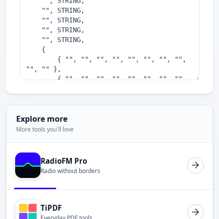
Explore more
More tools you'll love
RadioFM Pro
Radio without borders
TiPDF
Everyday PDF tools