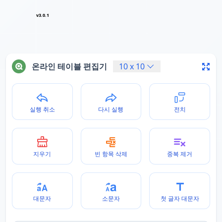
v3.0.1
온라인 테이블 편집기
10
x
10
실행 취소
다시 실행
전치
지우기
빈 항목 삭제
중복 제거
대문자
소문자
첫 글자 대문자