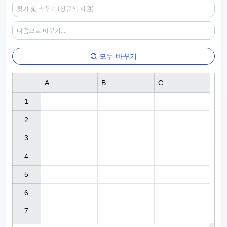
모두 바꾸기
A
B
C
1

2

3

4

5

6

7
