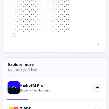
Explore more
More tools you'll love
RadioFM Pro
Radio without borders
TiPDF