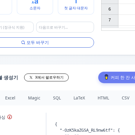
소문자
첫 글자 대문자
6

7

모두 바꾸기
블 생성기
커피 한 잔 
X에서 팔로우하기
Excel
Magic
SQL
LaTeX
HTML
CSV
파싱