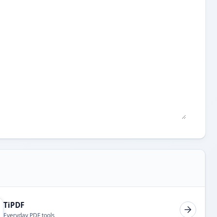
TiPDF
Everyday PDF tools