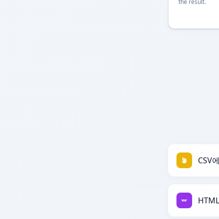
the result.
CSV에
HTM