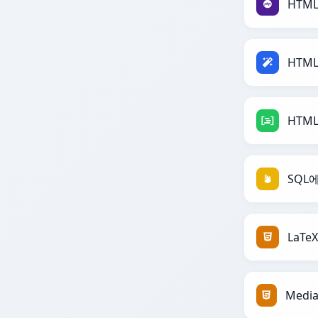
HTM
HTM
HTM
SQL에
LaTe