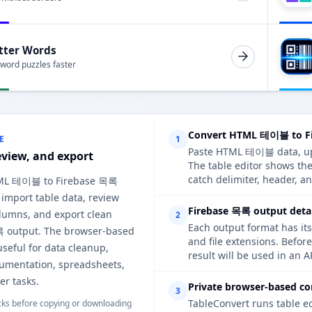
tter Words
 word puzzles faster
Convert HTML 테이블 to Fi
E
1
Paste HTML 테이블 data, uplo
eview, and export
The table editor shows th
catch delimiter, header, an
TML 테이블 to Firebase 목록
 import table data, review
Firebase 목록 output detai
lumns, and export clean
2
Each output format has its
 output. The browser-based
and file extensions. Befo
useful for data cleanup,
result will be used in an A
cumentation, spreadsheets,
er tasks.
Private browser-based co
3
TableConvert runs table e
ks before copying or downloading