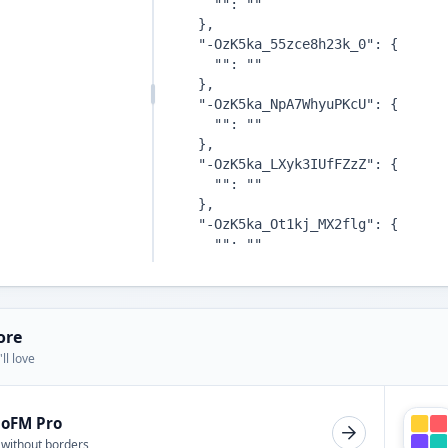
ore
ll love
ioFM Pro
 without borders