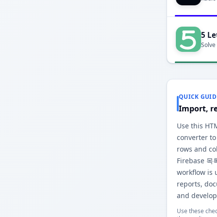
5 Le
Solve
QUICK GUID
Import, r
Use this H
converter to
rows and co
Firebase 목록
workflow is 
reports, do
and develop
Use these chec