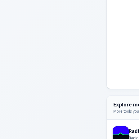
Explore m
More tools you'
Rad
Radio