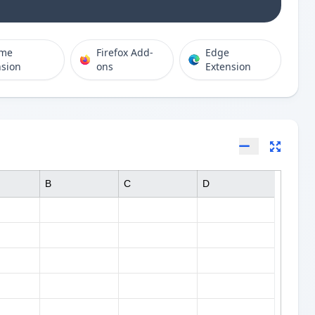
ome
Firefox Add-
Edge
nsion
ons
Extension
B
C
D