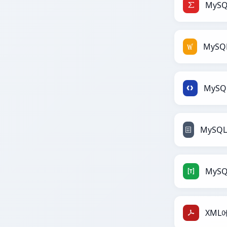
MySQ
MyS
XML