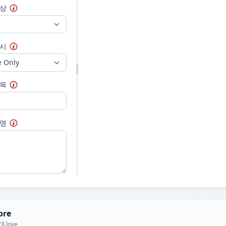
색상
표시
제목
설명
ore
ll love