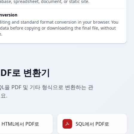
tabase, spreadsheet, document, or static site.
nversion
diting and standard format conversion in your browser. You
data before copying or downloading the final file, without
e.
PDF로 변환기
QL을 PDF 및 기타 형식으로 변환하는 관
요.
HTML에서 PDF로
SQL에서 PDF로