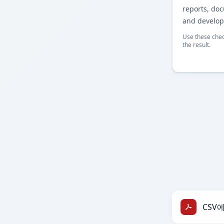
reports, do
and develop
Use these chec
the result.
CSV