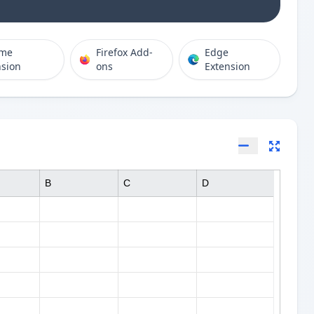
ome
Firefox Add-
Edge
nsion
ons
Extension
B
C
D