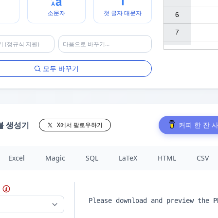
소문자
첫 글자 대문자
6

7

모두 바꾸기
블 생성기
커피 한 잔 
X에서 팔로우하기
Excel
Magic
SQL
LaTeX
HTML
CSV