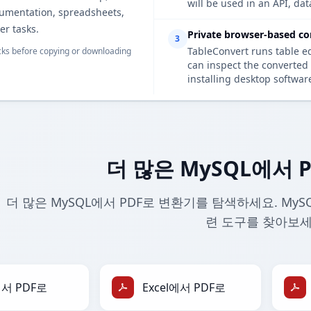
will be used in an API, da
cumentation, spreadsheets,
er tasks.
Private browser-based co
3
TableConvert runs table e
ks before copying or downloading
can inspect the converted 
installing desktop softwar
더 많은 MySQL에서 
더 많은 MySQL에서 PDF로 변환기를 탐색하세요. MyS
련 도구를 찾아보세
에서 PDF로
Excel에서 PDF로