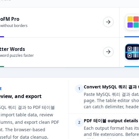
ioFM Pro
 without borders
tter Words
 word puzzles faster
Convert MySQL 쿼리 결과 t
E
1
Paste MySQL 쿼리 결과 data, u
eview, and export
page. The table editor s
can catch delimiter, heade
MySQL 쿼리 결과 to PDF 테이블
 import table data, review
PDF 테이블 output details 
lumns, and export clean PDF
2
Each output format has its
. The browser-based
and file extensions. Befo
useful for data cleanup,