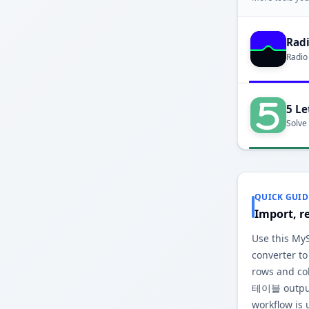
Rad
Radio
5 Le
Solve
QUICK GUID
Import, r
Use this 
converter to
rows and co
테이블 output
workflow is 