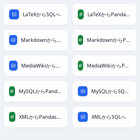
LaTeXからSQLへ
LaTeXからPandasDataFrameへ
MarkdownからSQLへ
MarkdownからPandasDataFrameへ
MediaWikiからSQLへ
MediaWikiからPandasDataFrameへ
MySQLからPandasDataFrameへ
MySQLからSQLへ
XMLからPandasDataFrameへ
XMLからSQLへ