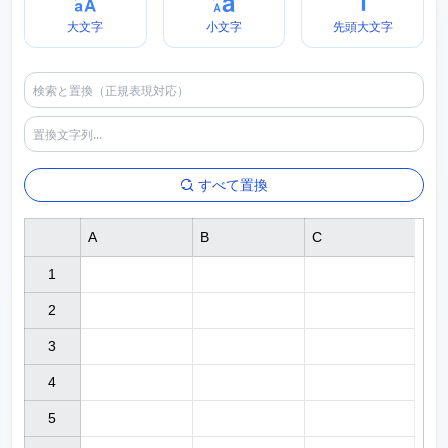
大文字
小文字
先頭大文字
すべて置換
A
B
C
1

2

3

4

5
