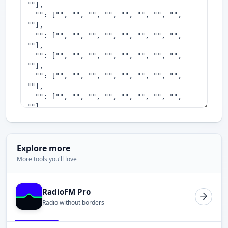
Explore more
More tools you'll love
RadioFM Pro
Radio without borders