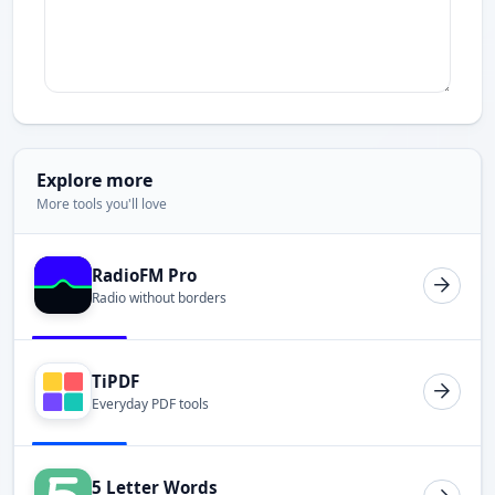
Explore more
More tools you'll love
RadioFM Pro
Radio without borders
TiPDF
Everyday PDF tools
5 Letter Words