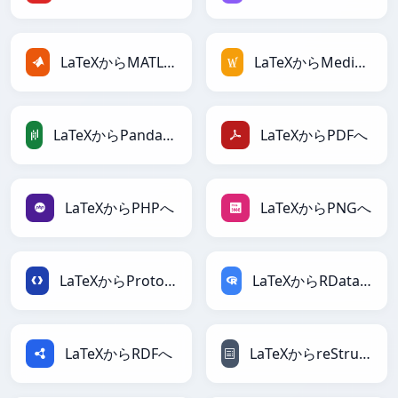
LaTeXからMATLABへ
LaTeXからMediaWikiへ
LaTeXからPandasDataFrameへ
LaTeXからPDFへ
LaTeXからPHPへ
LaTeXからPNGへ
LaTeXからProtobufへ
LaTeXからRDataFrameへ
LaTeXからRDFへ
LaTeXからreStructuredTextへ