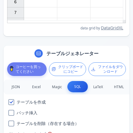
6

7

DataGridXL
data grid by
テーブルジェネレーター
コーヒーを買っ
クリップボード
ファイルをダウ
てください
にコピー
ンロード
SQL
JSON
Excel
Magic
LaTeX
HTML
テーブルを作成
バッチ挿入
テーブルを削除（存在する場合）