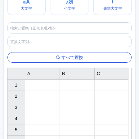
大文字
小文字
先頭大文字
すべて置換
A
B
C
1

2

3

4

5
