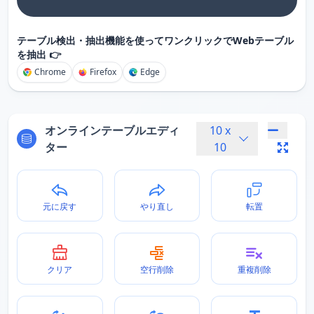
テーブル検出・抽出機能を使ってワンクリックでWebテーブル
を抽出 👉
Chrome
Firefox
Edge
オンラインテーブルエディ
10
x
ター
10
元に戻す
やり直し
転置
クリア
空行削除
重複削除