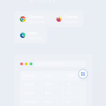
出・ハイライト
Chrome
Firefox
Web Store
Add-ons
Edge
Add-ons
tableconvert.com
Product
Price
Stock
Laptop
$999
15
Mouse
$29
50
Keyboard
$79
25