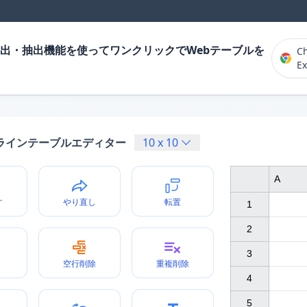
出・抽出機能を使ってワンクリックでWebテーブルを
C
Ex
ラインテーブルエディター
10
x
10
A
す
やり直し
転置
1

2

3

空行削除
重複削除
4

5
