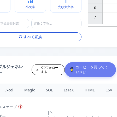
小文字
先頭大文字
6

7

すべて置換
ブルジェネレ
コーヒーを買ってく
Xでフォロー
する
ださい
ー
Excel
Magic
SQL
LaTeX
HTML
CSV
エスケープ
ダー