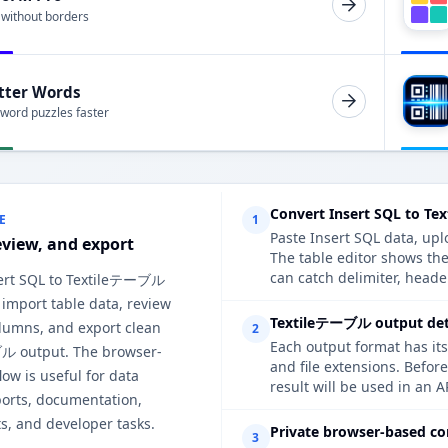
 without borders
tter Words
 word puzzles faster
Convert Insert SQL to T
E
1
Paste Insert SQL data, upl
eview, and export
The table editor shows t
can catch delimiter, heade
sert SQL to Textileテーブル
 import table data, review
Textileテーブル output deta
lumns, and export clean
2
Each output format has its
ル output. The browser-
and file extensions. Befo
ow is useful for data
result will be used in an A
ports, documentation,
s, and developer tasks.
Private browser-based co
3