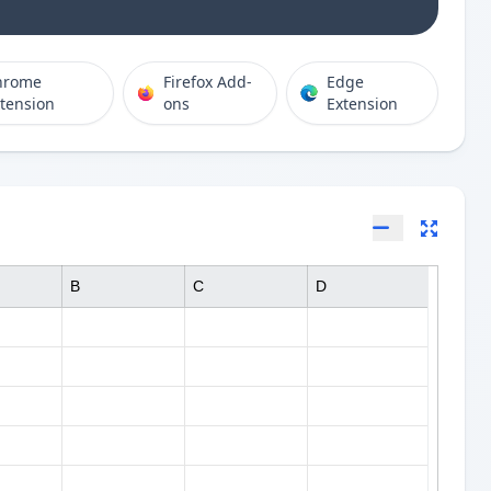
hrome
Firefox Add-
Edge
tension
ons
Extension
B
C
D