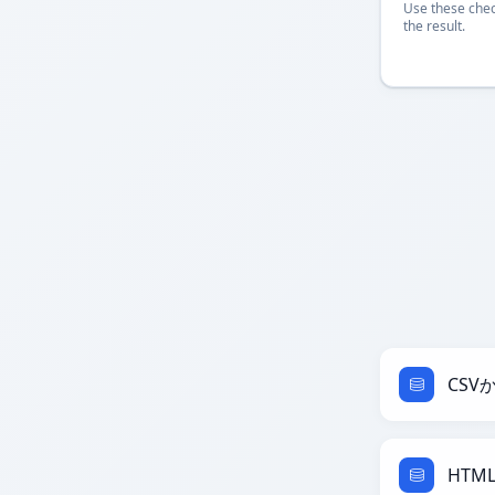
Use these chec
the result.
CSV
HTM