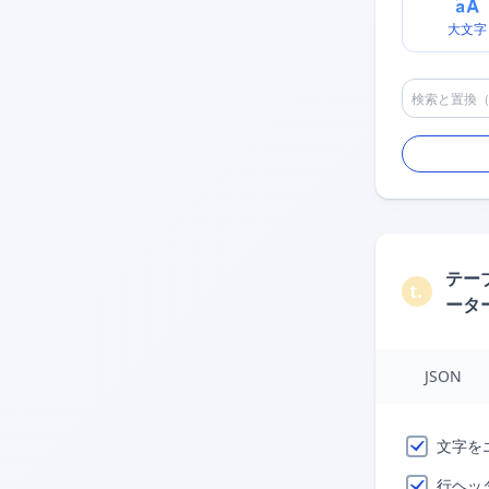
大文字
テー
ータ
JSON
文字を
行ヘッ