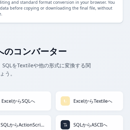
diting and standard format conversion in your browser. You
data before copying or downloading the final file, without
e.
leへのコンバーター
SQLをTextileや他の形式に変換する関
ょう。
ExcelからSQLへ
ExcelからTextileへ
SQLからActionScriptへ
SQLからASCIIへ