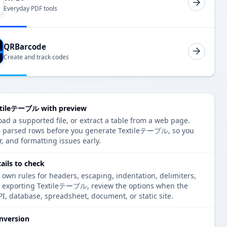
Everyday PDF tools
QRBarcode
Create and track codes
extileテーブル with preview
oad a supported file, or extract a table from a web page.
he parsed rows before you generate Textileテーブル, so you
r, and formatting issues early.
ils to check
 own rules for headers, escaping, indentation, delimiters,
re exporting Textileテーブル, review the options when the
PI, database, spreadsheet, document, or static site.
nversion