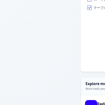
テーブ
Explore m
More tools you'
Rad