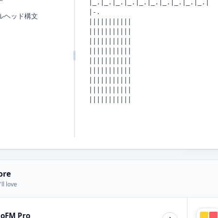
ルヘッド構文
ore
ll love
ioFM Pro