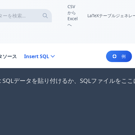
CSV
から
LaTeXテーブルジェネレ
Excel
へ
タソース
Insert SQL
例
ert SQLデータを貼り付けるか、SQLファイルを