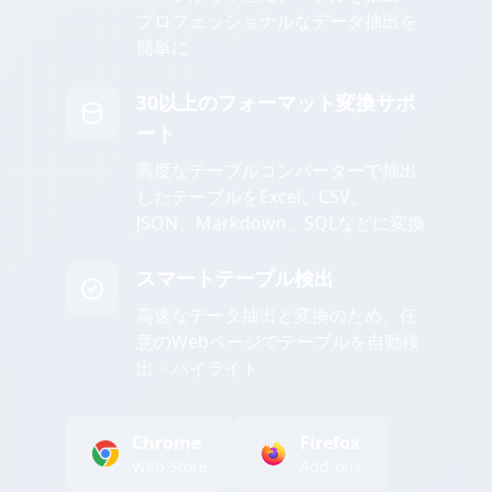
プロフェッショナルなデータ抽出を
簡単に
30以上のフォーマット変換サポ
ート
高度なテーブルコンバーターで抽出
したテーブルをExcel、CSV、
JSON、Markdown、SQLなどに変換
スマートテーブル検出
高速なデータ抽出と変換のため、任
意のWebページでテーブルを自動検
出・ハイライト
Chrome
Firefox
Web Store
Add-ons