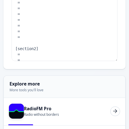
Explore more
More tools you'll love
RadioFM Pro
Radio without borders