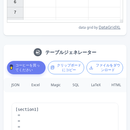
6

7

DataGridXL
data grid by
テーブルジェネレーター
コーヒーを買っ
クリップボード
ファイルをダウ
てください
にコピー
ンロード
JSON
Excel
Magic
SQL
LaTeX
HTML