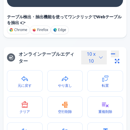
テーブル検出・抽出機能を使ってワンクリックでWebテーブル
を抽出 👉
Chrome
Firefox
Edge
オンラインテーブルエディ
10
x
ター
10
元に戻す
やり直し
転置
クリア
空行削除
重複削除