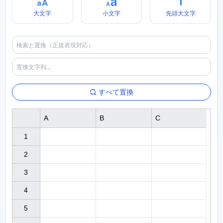
大文字
小文字
先頭大文字
すべて置換
A
B
C
1

2

3

4

5
