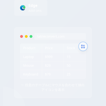
Edge
Add-ons
tableconvert.com
Product
Price
Stock
Laptop
$999
15
Mouse
$29
50
Keyboard
$79
25
✨ 任意のテーブルにマウスを合わせて抽出
アイコンを表示