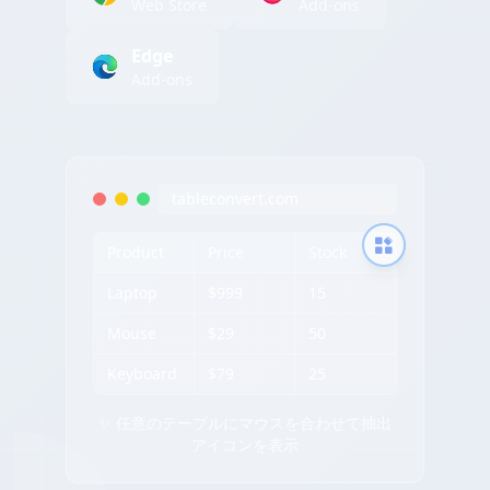
Web Store
Add-ons
Edge
Add-ons
tableconvert.com
Product
Price
Stock
Laptop
$999
15
Mouse
$29
50
Keyboard
$79
25
✨ 任意のテーブルにマウスを合わせて抽出
アイコンを表示