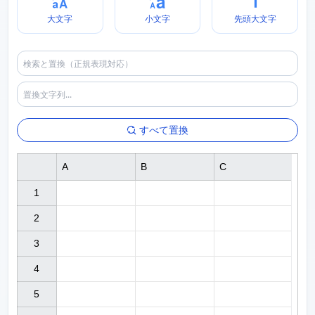
大文字
小文字
先頭大文字
すべて置換
A
B
C
1

2

3

4

5
