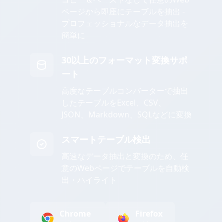
ページから即座にテーブルを抽出 -
プロフェッショナルなデータ抽出を
簡単に
30以上のフォーマット変換サポ
ート
高度なテーブルコンバーターで抽出
したテーブルをExcel、CSV、
JSON、Markdown、SQLなどに変換
スマートテーブル検出
高速なデータ抽出と変換のため、任
意のWebページでテーブルを自動検
出・ハイライト
Chrome
Firefox