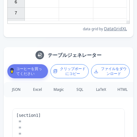
6

7

DataGridXL
data grid by
テーブルジェネレーター
コーヒーを買っ
クリップボード
ファイルをダウ
てください
にコピー
ンロード
JSON
Excel
Magic
SQL
LaTeX
HTML