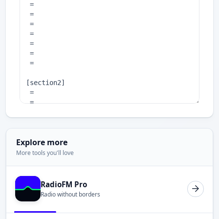
Explore more
More tools you'll love
RadioFM Pro
Radio without borders