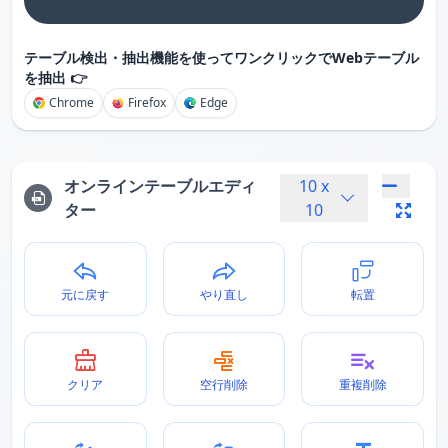
テーブル検出・抽出機能を使ってワンクリックでWebテーブル
を抽出 👉
Chrome
Firefox
Edge
オンラインテーブルエディ
10
x
ター
10
元に戻す
やり直し
転置
クリア
空行削除
重複削除