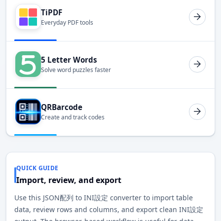
TiPDF
Everyday PDF tools
5 Letter Words
Solve word puzzles faster
QRBarcode
Create and track codes
QUICK GUIDE
Import, review, and export
Use this JSON配列 to INI設定 converter to import table
data, review rows and columns, and export clean INI設定