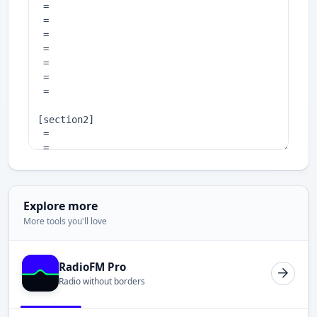
Explore more
More tools you'll love
RadioFM Pro
Radio without borders