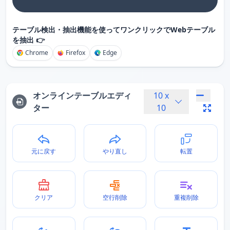
テーブル検出・抽出機能を使ってワンクリックでWebテーブル
を抽出 👉
Chrome
Firefox
Edge
オンラインテーブルエディ
10
x
ター
10
元に戻す
やり直し
転置
クリア
空行削除
重複削除