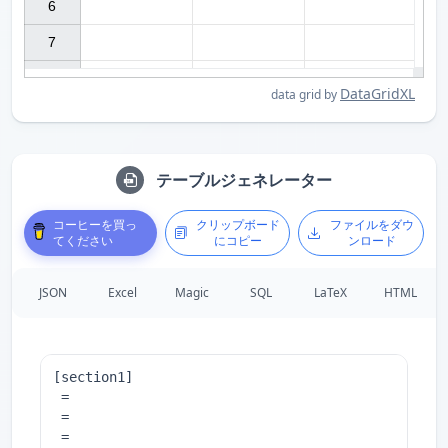
6

7

DataGridXL
data grid by
テーブルジェネレーター
コーヒーを買っ
クリップボード
ファイルをダウ
てください
にコピー
ンロード
JSON
Excel
Magic
SQL
LaTeX
HTML