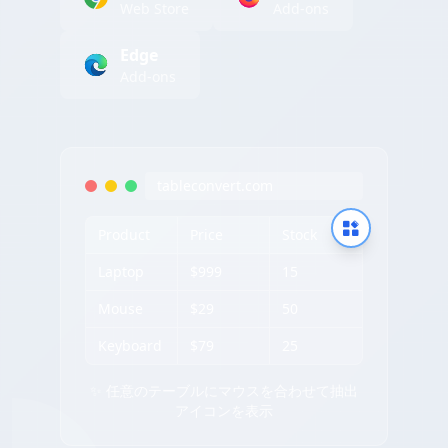
Web Store
Add-ons
Edge
Add-ons
tableconvert.com
Product
Price
Stock
Laptop
$999
15
Mouse
$29
50
Keyboard
$79
25
✨ 任意のテーブルにマウスを合わせて抽出
アイコンを表示