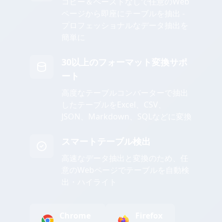
コピー＆ペーストなしで任意のWeb
ページから即座にテーブルを抽出 -
プロフェッショナルなデータ抽出を
簡単に
30以上のフォーマット変換サポ
ート
高度なテーブルコンバーターで抽出
したテーブルをExcel、CSV、
JSON、Markdown、SQLなどに変換
スマートテーブル検出
高速なデータ抽出と変換のため、任
意のWebページでテーブルを自動検
出・ハイライト
Chrome
Firefox