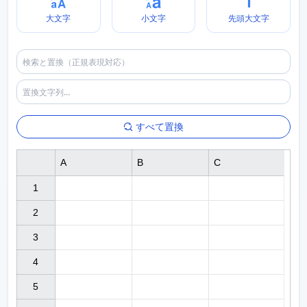
大文字
小文字
先頭大文字
すべて置換
A
B
C
1

2

3

4

5
