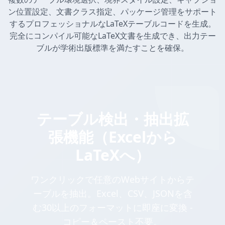
ン位置設定、文書クラス指定、パッケージ管理をサポート
するプロフェッショナルなLaTeXテーブルコードを生成。
完全にコンパイル可能なLaTeX文書を生成でき、出力テー
ブルが学術出版標準を満たすことを確保。
テーブル検出・抽出拡
張機能（Excelから
LaTeXへ）
ワンクリックで任意のWebサイトからテ
ーブルを抽出。Excel、CSV、JSONを含
む30以上のフォーマットに即座に変換 -
コピー＆ペースト不要。