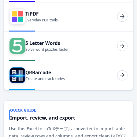
TiPDF
Everyday PDF tools
5 Letter Words
Solve word puzzles faster
QRBarcode
Create and track codes
QUICK GUIDE
Import, review, and export
Use this Excel to LaTeXテーブル converter to import table
data, review rows and columns, and export clean LaTeXテ