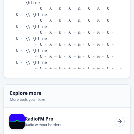
Explore more
More tools you'll love
RadioFM Pro
Radio without borders