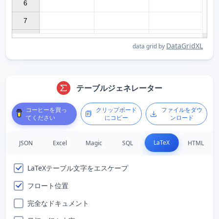
6

7

DataGridXL
data grid by
テーブルジェネレーター
コーヒーを買っ
クリップボード
ファイルをダウ
てください
にコピー
ンロード
LaTeX
JSON
Excel
Magic
SQL
HTML
LaTeXテーブル文字をエスケープ
フロート位置
完全なドキュメント