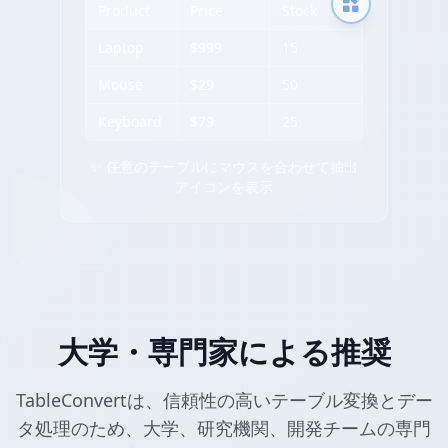
Product
Price
Stock
Laptop
$999
15
Mouse
$29
50
Keyboard
$79
25
✨ 任意のテーブルにマウスを合わせて抽出
アイコンを表示
大学・専門家による推奨
TableConvertは、信頼性の高いテーブル変換とデー
タ処理のため、大学、研究機関、開発チームの専門