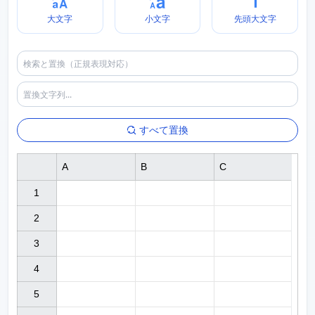
大文字
小文字
先頭大文字
すべて置換
A
B
C
1

2

3

4

5
