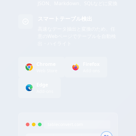
JSON、Markdown、SQLなどに変換
スマートテーブル検出
高速なデータ抽出と変換のため、任
意のWebページでテーブルを自動検
出・ハイライト
Chrome
Firefox
Web Store
Add-ons
Edge
Add-ons
tableconvert.com