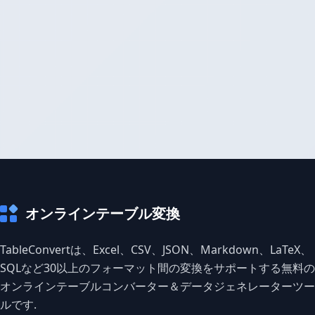
オンラインテーブル変換
TableConvertは、Excel、CSV、JSON、Markdown、LaTeX、
SQLなど30以上のフォーマット間の変換をサポートする無料の
オンラインテーブルコンバーター＆データジェネレーターツー
ルです.