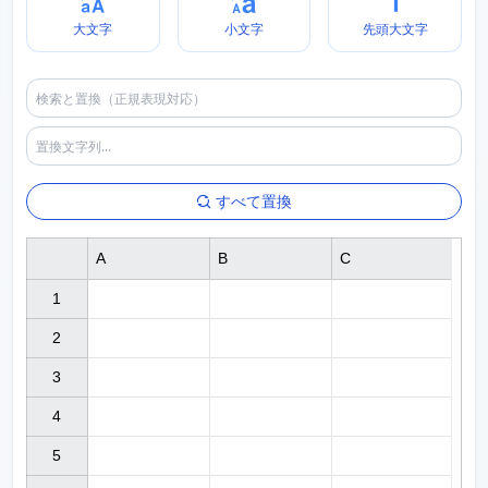
大文字
小文字
先頭大文字
すべて置換
A
B
C
1

2

3

4

5
