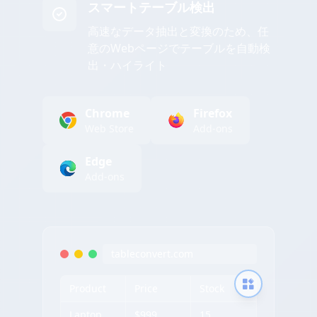
スマートテーブル検出
高速なデータ抽出と変換のため、任
意のWebページでテーブルを自動検
出・ハイライト
Chrome
Firefox
Web Store
Add-ons
Edge
Add-ons
tableconvert.com
Product
Price
Stock
Laptop
$999
15