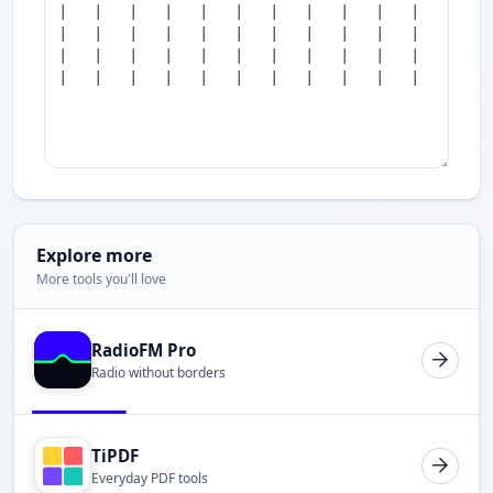
Explore more
More tools you'll love
RadioFM Pro
Radio without borders
TiPDF
Everyday PDF tools