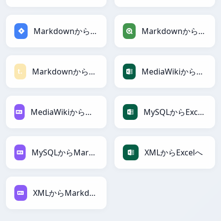
MarkdownからJiraへ
MarkdownからQlikへ
MarkdownからTextileへ
MediaWikiからExcelへ
MediaWikiからMarkdownへ
MySQLからExcelへ
MySQLからMarkdownへ
XMLからExcelへ
XMLからMarkdownへ