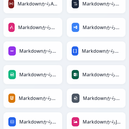
MarkdownからActionScriptへ
MarkdownからASCIIへ
MarkdownからAsciiDocへ
MarkdownからASPへ
MarkdownからAvroへ
MarkdownからBBCodeへ
MarkdownからCSVへ
MarkdownからExcelへ
MarkdownからHTMLへ
MarkdownからINIへ
MarkdownからSQLへ
MarkdownからJPEGへ