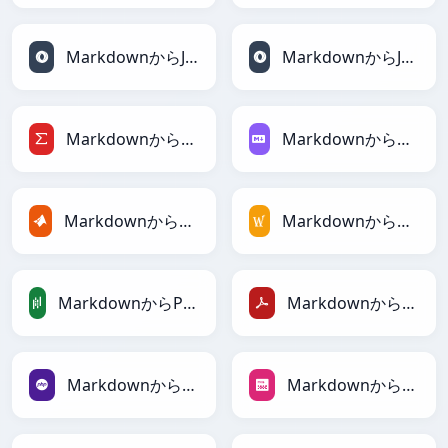
MarkdownからJSONへ
MarkdownからJSONLinesへ
MarkdownからLaTeXへ
MarkdownからMarkdownへ
MarkdownからMATLABへ
MarkdownからMediaWikiへ
MarkdownからPandasDataFrameへ
MarkdownからPDFへ
MarkdownからPHPへ
MarkdownからPNGへ