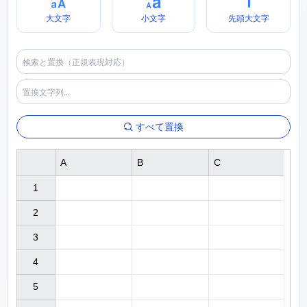
大文字
小文字
先頭大文字
すべて置換
A
B
C
1

2

3

4

5
