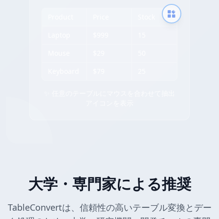
Product
Price
Stock
Laptop
$999
15
Mouse
$29
50
Keyboard
$79
25
✨ 任意のテーブルにマウスを合わせて抽出
アイコンを表示
大学・専門家による推奨
TableConvertは、信頼性の高いテーブル変換とデー