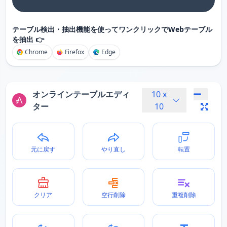
テーブル検出・抽出機能を使ってワンクリックでWebテーブル
を抽出 👉
Chrome
Firefox
Edge
オンラインテーブルエディ
10
x
ター
10
元に戻す
やり直し
転置
クリア
空行削除
重複削除