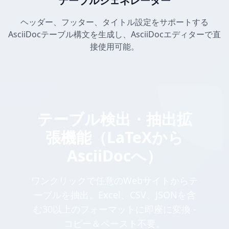
テーブルジェネレーター
ヘッダー、フッター、タイトル設定をサポートする
AsciiDocテーブル構文を生成し、AsciiDocエディターで直
接使用可能。
テーブル検出・抽出拡
張機能（LaTeXから
AsciiDocへ）
ワンクリックで任意のWebサイトからテ
ーブルを抽出。Excel、CSV、JSONを含
む30以上のフォーマットに即座に変換 -
コピー＆ペースト不要。