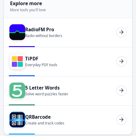
Explore more
More tools you'll love
RadioFM Pro
Radio without borders
TiPDF
Everyday PDF tools
5 Letter Words
Solve word puzzles faster
QRBarcode
Create and track codes