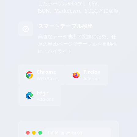
したテーブルをExcel、CSV、
JSON、Markdown、SQLなどに変換
スマートテーブル検出
高速なデータ抽出と変換のため、任
意のWebページでテーブルを自動検
出・ハイライト
Chrome
Firefox
Web Store
Add-ons
Edge
Add-ons
tableconvert.com