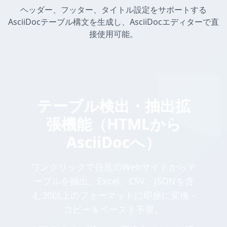
ヘッダー、フッター、タイトル設定をサポートする
AsciiDocテーブル構文を生成し、AsciiDocエディターで直
接使用可能。
テーブル検出・抽出拡
張機能（HTMLから
AsciiDocへ）
ワンクリックで任意のWebサイトからテ
ーブルを抽出。Excel、CSV、JSONを含
む30以上のフォーマットに即座に変換 -
コピー＆ペースト不要。