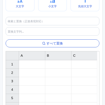
大文字
小文字
先頭大文字
すべて置換
A
B
C
1

2

3

4

5
