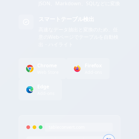
JSON、Markdown、SQLなどに変換
スマートテーブル検出
高速なデータ抽出と変換のため、任
意のWebページでテーブルを自動検
出・ハイライト
Chrome
Firefox
Web Store
Add-ons
Edge
Add-ons
tableconvert.com