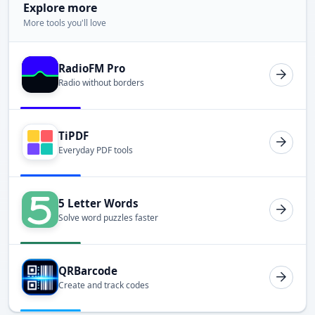
Explore more
More tools you'll love
RadioFM Pro
Radio without borders
TiPDF
Everyday PDF tools
5 Letter Words
Solve word puzzles faster
QRBarcode
Create and track codes