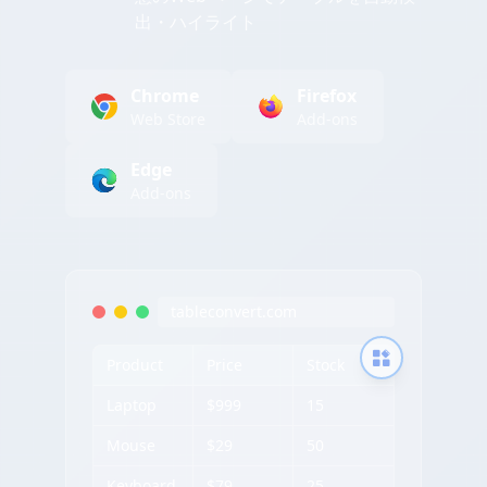
出・ハイライト
Chrome
Firefox
Web Store
Add-ons
Edge
Add-ons
tableconvert.com
Product
Price
Stock
Laptop
$999
15
Mouse
$29
50
Keyboard
$79
25