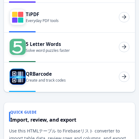
TiPDF
Everyday PDF tools
5 Letter Words
Solve word puzzles faster
QRBarcode
Create and track codes
QUICK GUIDE
Import, review, and export
Use this HTMLテーブル to Firebaseリスト converter to
import table data, review rows and columns, and export