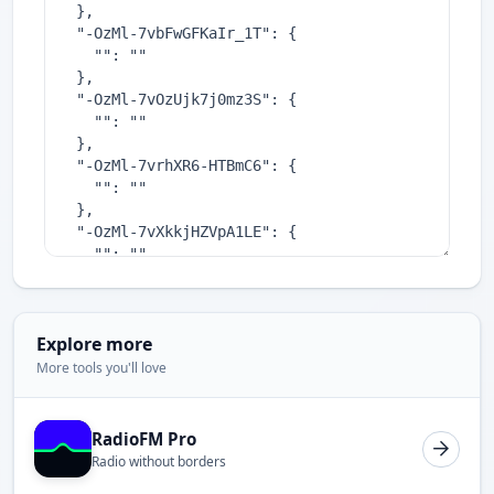
Explore more
More tools you'll love
RadioFM Pro
Radio without borders