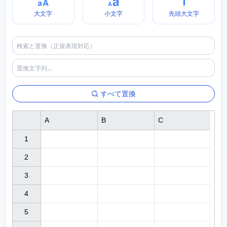
大文字
小文字
先頭大文字
すべて置換
A
B
C
1

2

3

4

5
