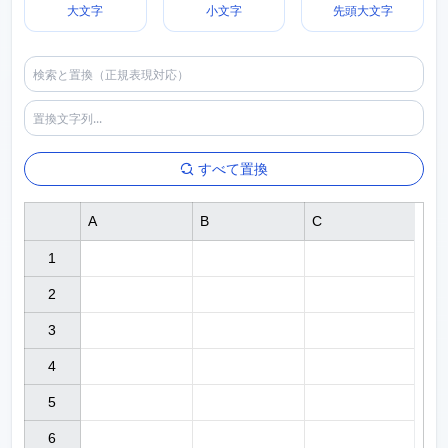
大文字
小文字
先頭大文字
すべて置換
A
B
C
1

2

3

4

5

6
