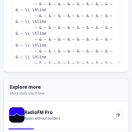
Explore more
More tools you'll love
RadioFM Pro
Radio without borders