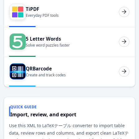
TiPDF
Everyday PDF tools
5 Letter Words
Solve word puzzles faster
QRBarcode
Create and track codes
QUICK GUIDE
Import, review, and export
Use this XML to LaTeXテーブル converter to import table
data, review rows and columns, and export clean LaTeXテ