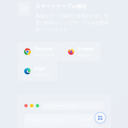
スマートテーブル検出
高速なデータ抽出と変換のため、任
意のWebページでテーブルを自動検
出・ハイライト
Chrome
Firefox
Web Store
Add-ons
Edge
Add-ons
tableconvert.com
Product
Price
Stock