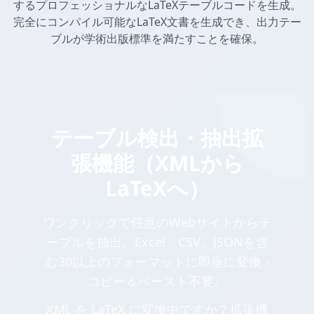
するプロフェッショナルなLaTeXテーブルコードを生成。
完全にコンパイル可能なLaTeX文書を生成でき、出力テー
ブルが学術出版標準を満たすことを確保。
テーブル検出・抽出拡
張機能（XMLから
LaTeXへ）
ワンクリックで任意のWebサイトからテ
ーブルを抽出。Excel、CSV、JSONを含
む30以上のフォーマットに即座に変換 -
コピー＆ペースト不要。
XML を LaTeX に変換中ですか？拡張機