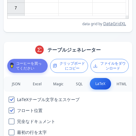
7

DataGridXL
data grid by
テーブルジェネレーター
コーヒーを買っ
クリップボード
ファイルをダウ
てください
にコピー
ンロード
LaTeX
JSON
Excel
Magic
SQL
HTML
LaTeXテーブル文字をエスケープ
フロート位置
完全なドキュメント
最初の行を太字