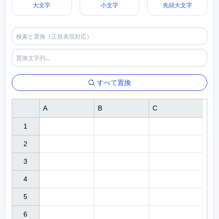
大文字
小文字
先頭大文字
すべて置換
A
B
C
1

2

3

4

5

6
