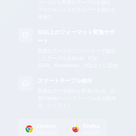
ページから即座にテーブルを抽出 -
プロフェッショナルなデータ抽出を
簡単に
30以上のフォーマット変換サポ
ート
高度なテーブルコンバーターで抽出
したテーブルをExcel、CSV、
JSON、Markdown、SQLなどに変換
スマートテーブル検出
高速なデータ抽出と変換のため、任
意のWebページでテーブルを自動検
出・ハイライト
Chrome
Firefox
Web Store
Add-ons