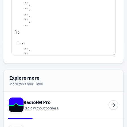
Explore more
More tools you'll love
RadioFM Pro
Radio without borders