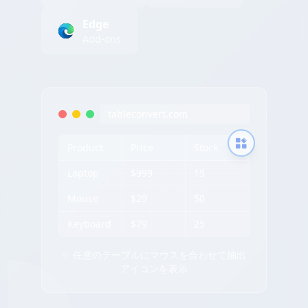
Edge
Add-ons
tableconvert.com
Product
Price
Stock
Laptop
$999
15
Mouse
$29
50
Keyboard
$79
25
✨ 任意のテーブルにマウスを合わせて抽出
アイコンを表示