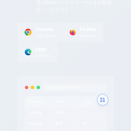
意のWebページでテーブルを自動検
出・ハイライト
Chrome
Firefox
Web Store
Add-ons
Edge
Add-ons
tableconvert.com
Product
Price
Stock
Laptop
$999
15
Mouse
$29
50