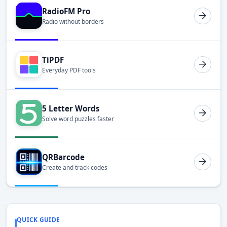
RadioFM Pro
Radio without borders
TiPDF
Everyday PDF tools
5 Letter Words
Solve word puzzles faster
QRBarcode
Create and track codes
QUICK GUIDE