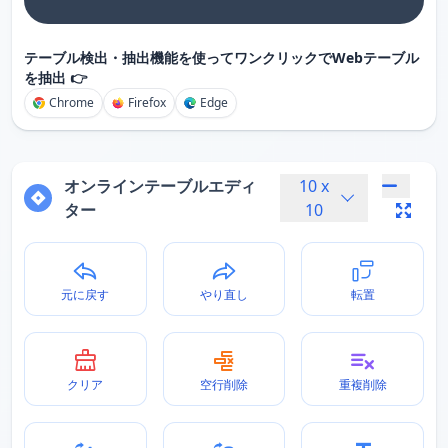
テーブル検出・抽出機能を使ってワンクリックでWebテーブル
を抽出 👉
Chrome
Firefox
Edge
オンラインテーブルエディ
10
x
ター
10
元に戻す
やり直し
転置
クリア
空行削除
重複削除