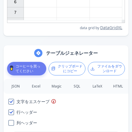
6

7

DataGridXL
data grid by
テーブルジェネレーター
コーヒーを買っ
クリップボード
ファイルをダウ
てください
にコピー
ンロード
JSON
Excel
Magic
SQL
LaTeX
HTML
文字をエスケープ
行ヘッダー
列ヘッダー