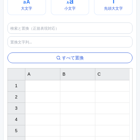
大文字
小文字
先頭大文字
すべて置換
A
B
C
1

2

3

4

5
