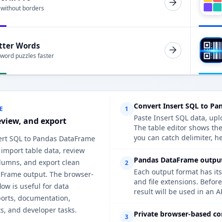
 without borders
tter Words
 word puzzles faster
Convert Insert SQL to Pa
E
1
Paste Insert SQL data, upl
eview, and export
The table editor shows th
you can catch delimiter, h
sert SQL to Pandas DataFrame
 import table data, review
Pandas DataFrame output 
lumns, and export clean
2
Each output format has its
Frame output. The browser-
and file extensions. Befo
ow is useful for data
result will be used in an A
ports, documentation,
s, and developer tasks.
Private browser-based co
3