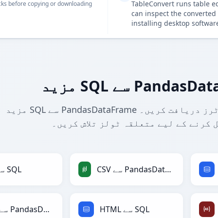
TableConvert runs table e
ks before copying or downloading
can inspect the converted 
installing desktop softwar
مزید SQL سے PandasDataFrame کنورٹرز دریافت کریں۔ SQL کو PandasDataFrame اور
 کرنے کے لیے متعلقہ ٹولز تلاش کریں۔
CSV سے PandasDataFrame
CSV سے SQL
HTML سے SQL
HTML سے PandasDataFrame