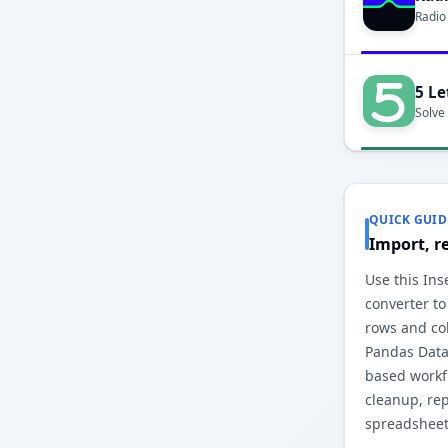
Radio
5 Le
Solve
QUICK GUID
Import, r
Use this In
converter to
rows and co
Pandas Data
based workfl
cleanup, re
spreadsheet