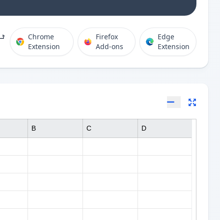
ٹی
Chrome
Firefox
Edge
Extension
Add-ons
Extension
B
C
D