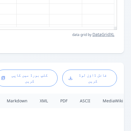
DataGridXL
data grid by
فائل ڈاؤن لوڈ
کلپ بورڈ میں کاپی
کریں
کریں
Markdown
XML
PDF
ASCII
MediaWiki