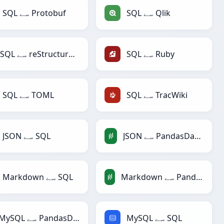
SQL سے Qlik
SQL سے Protobuf
SQL سے Ruby
SQL سے reStructuredText
SQL سے TracWiki
SQL سے TOML
JSON سے PandasDataFrame
JSON سے SQL
Markdown سے PandasDataFrame
Markdown سے SQL
MySQL سے SQL
MySQL سے PandasDataFrame