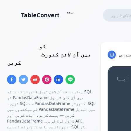
v3.0.1
TableConvert
Pandas
کو
Insert SQL
میں آن لائن کنورٹ
DataFrame
سورس
کریں
ہمارے مفت آن لائن ٹیبل کنورٹر کے ساتھ SQL
کو PandasDataFrame میں آن لائن تبدیل
کریں۔ SQL سے PandasDataFrame کنورٹر: SQL
کو سیکنڈوں میں PandasDataFrame میں تبدیل
کریں — پیسٹ کریں، ایڈٹ کریں اور
PandasDataFrame ڈاؤن لوڈ کریں۔ API،
اسپریڈشیٹ یا دستاویزات کے لیے SQL کو