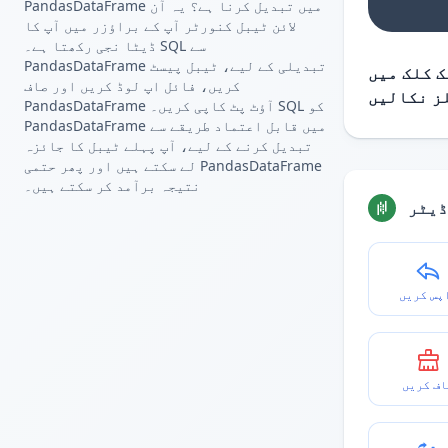
PandasDataFrame میں تبدیل کرنا ہے؟ یہ آن
لائن ٹیبل کنورٹر آپ کے براؤزر میں آپ کا
ڈیٹا نجی رکھتا ہے۔ SQL سے
PandasDataFrame تبدیلی کے لیے، ٹیبل پیسٹ
 کلک میں
کریں، فائل اپ لوڈ کریں اور صاف
PandasDataFrame آؤٹ پٹ کاپی کریں۔ SQL کو
PandasDataFrame میں قابل اعتماد طریقے سے
تبدیل کرنے کے لیے، آپ پہلے ٹیبل کا جائزہ
لے سکتے ہیں اور پھر حتمی PandasDataFrame
نتیجہ برآمد کر سکتے ہیں۔
ڈیٹر
پس کریں
اف کریں