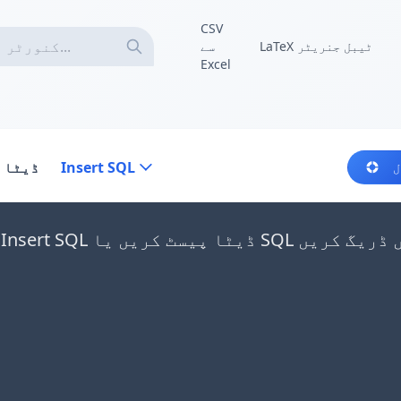
CSV
LaTeX ٹیبل جنریٹر
سے
Excel
Insert SQL
ڈیٹا 
ل
 یا SQL فائلیں یہاں ڈریگ کریں