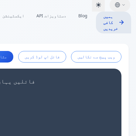
Blog
API دستاویزات
ایکسٹینشن
ہمیں
کافی
خریدیں
ویب پیج سے نکالیں
فائل اپ لوڈ کریں
مثا
اپنا Insert SQL ڈیٹا پیسٹ کریں