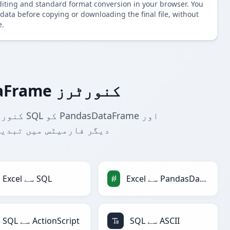
diting and standard format conversion in your browser. You
data before copying or downloading the final file, without
e.
مزید SQL سے PandasDataFrame کنورٹرز
دیگر فارمیٹس میں تبدیل
Excel سے PandasDataFrame
Excel سے SQL
SQL سے ASCII
SQL سے ActionScript