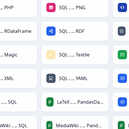
SQL سے PNG
SQL سے PHP
SQL سے RDF
SQL سے RDataFrame
SQL سے Textile
SQL سے Magic
SQL سے YAML
SQL سے XML
LaTeX سے PandasDataFrame
LaTeX سے SQL
MediaWiki سے PandasDataFrame
MediaWiki سے SQL