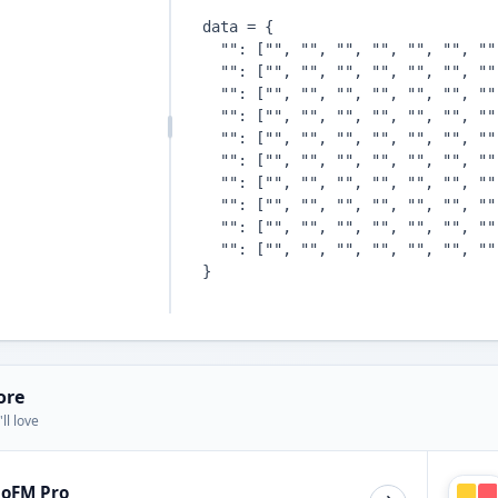
ore
ll love
ioFM Pro