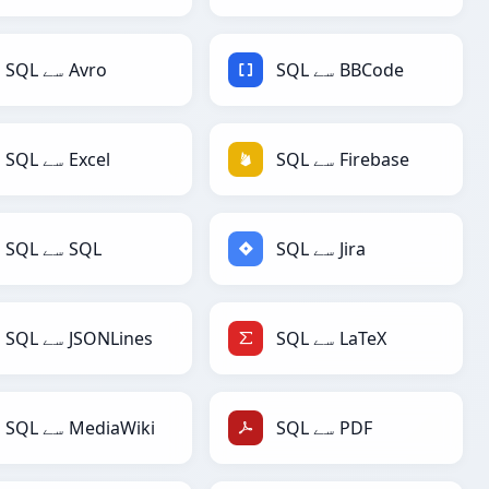
SQL سے BBCode
SQL سے Avro
SQL سے Firebase
SQL سے Excel
SQL سے Jira
SQL سے SQL
SQL سے LaTeX
SQL سے JSONLines
SQL سے PDF
SQL سے MediaWiki