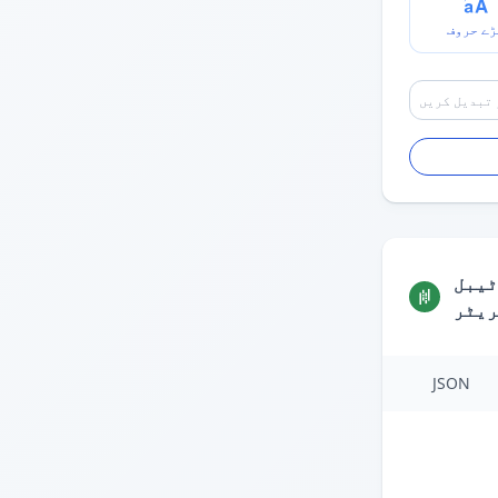
ڑے حروف
ٹیبل
ریٹر
JSON