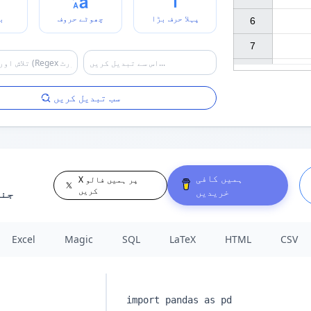
پہلا حرف بڑا
چھوٹے حروف
ب
6

7

سب تبدیل کریں
ہمیں کافی
X پر ہمیں فالو
کریں
خریدیں
جن
Excel
Magic
SQL
LaTeX
HTML
CSV