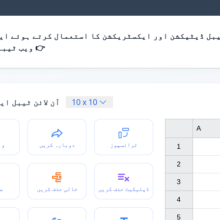
بل ڈیٹیکشن اور ایکسٹریکشن کا استعمال کرتے ہوئے ایک
ویب ٹیبلز نکالیں 👉
10
x
10
آن لائن ٹیبل ای
A
ٹرانسپوز
دوبارہ کریں
وا
1

2

3

ڈپلیکیٹ حذف کریں
خالی حذف کریں
ص
4

5
