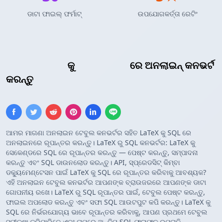
ଡାଟା ଫାଇଲ୍ ଫର୍ମାଟ୍
ଉପଯୋଗକର୍ତ୍ତା ରେଟିଂ
LaTeX ଟେବୁଲ୍
କୁ
SQL ଇନସର୍ଟ
ରେ ଅନଲାଇନ୍ କନଭର୍ଟ
କରନ୍ତୁ
ଆମର ମାଗଣା ଅନଲାଇନ ଟେବୁଲ କନଭର୍ଟର ସହିତ LaTeX କୁ SQL ରେ
ଅନଲାଇନରେ ରୂପାନ୍ତର କରନ୍ତୁ। LaTeX ରୁ SQL କନଭର୍ଟର: LaTeX କୁ
ସେକେଣ୍ଡରେ SQL ରେ ରୂପାନ୍ତର କରନ୍ତୁ — ପେଷ୍ଟ କରନ୍ତୁ, ସମ୍ପାଦନା
କରନ୍ତୁ ଏବଂ SQL ଡାଉନଲୋଡ କରନ୍ତୁ। API, ସ୍ପ୍ରେଡସିଟ୍ କିମ୍ବା
ଡକ୍ୟୁମେଣ୍ଟେସନ ପାଇଁ LaTeX କୁ SQL ରେ ରୂପାନ୍ତର କରିବାକୁ ଆବଶ୍ୟକ?
ଏହି ଅନଲାଇନ ଟେବୁଲ କନଭର୍ଟର ଆପଣଙ୍କ ବ୍ରାଉଜରରେ ଆପଣଙ୍କ ଡାଟା
ଗୋପନୀୟ ରଖେ। LaTeX ରୁ SQL ରୂପାନ୍ତର ପାଇଁ, ଟେବୁଲ ପେଷ୍ଟ କରନ୍ତୁ,
ଫାଇଲ ଅପଲୋଡ କରନ୍ତୁ ଏବଂ ସଫା SQL ଆଉଟପୁଟ କପି କରନ୍ତୁ। LaTeX କୁ
SQL ରେ ନିର୍ଭରଯୋଗ୍ୟ ଭାବେ ରୂପାନ୍ତର କରିବାକୁ, ଆପଣ ପ୍ରଥମେ ଟେବୁଲ
ସମୀକ୍ଷା କରିପାରିବେ ଏବଂ ତାପରେ ଅନ୍ତିମ SQL ଫଳାଫଳ ରପ୍ତାନି