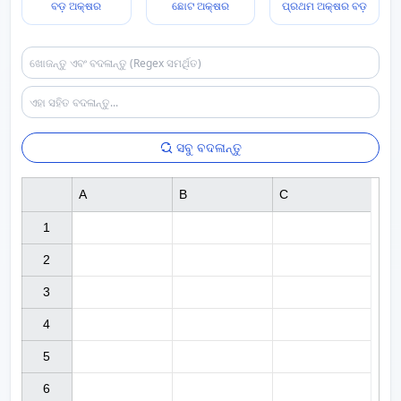
ବଡ଼ ଅକ୍ଷର
ଛୋଟ ଅକ୍ଷର
ପ୍ରଥମ ଅକ୍ଷର ବଡ଼
ସବୁ ବଦଳାନ୍ତୁ
A
B
C
1

2

3

4

5

6
