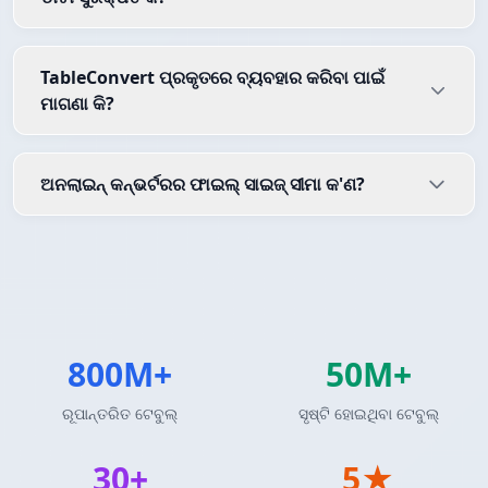
TableConvert ପ୍ରକୃତରେ ବ୍ୟବହାର କରିବା ପାଇଁ
ମାଗଣା କି?
ଅନଲାଇନ୍ କନ୍ଭର୍ଟରର ଫାଇଲ୍ ସାଇଜ୍ ସୀମା କ'ଣ?
800M+
50M+
ରୂପାନ୍ତରିତ ଟେବୁଲ୍
ସୃଷ୍ଟି ହୋଇଥିବା ଟେବୁଲ୍
30+
5★