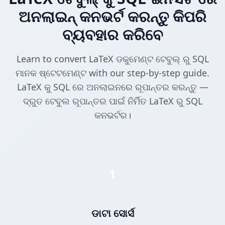
ଅନଲାଇନ୍ କନଭର୍ଟ କରନ୍ତୁ କିପରି
ବ୍ୟବହାର କରିବେ
Learn to convert LaTeX ଡକୁମେଣ୍ଟ ଟେବୁଲ୍ ରୁ SQL
ମାନକ ଷ୍ଟେଟମେଣ୍ଟ with our step-by-step guide.
LaTeX କୁ SQL ରେ ଅନଲାଇନରେ ରୂପାନ୍ତର କରନ୍ତୁ —
ଦ୍ରୁତ ଟେବୁଲ ରୂପାନ୍ତର ପାଇଁ ନିର୍ମିତ LaTeX ରୁ SQL
କନଭର୍ଟର।
1
ଡାଟା ସୋର୍ସ