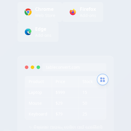
Chrome
Firefox
Web Store
Add-ons
Edge
Add-ons
tableconvert.com
Product
Price
Stock
Laptop
$999
15
Mouse
$29
50
Keyboard
$79
25
✨ ନିଷ୍କାସନ ଆଇକନ୍ ଦେଖିବା ପାଇଁ ଯେକୌଣସି