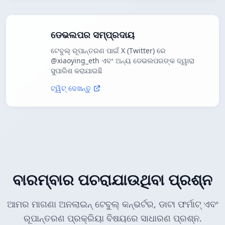
ଡେଭଲପର ସମ୍ପ୍ରଦାୟ
ଟେବୁଲ୍ ରୂପାନ୍ତରଣ ପାଇଁ X (Twitter) ରେ
@xiaoying_eth ଏବଂ ଅନ୍ୟ ଡେଭଲପରଙ୍କ ଦ୍ୱାରା
ସୁପାରିଶ କରାଯାଇଛି
ଟ୍ୱିଟ୍ ଦେଖନ୍ତୁ
ବାରମ୍ବାର ପଚରାଯାଉଥିବା ପ୍ରଶ୍ନ
ଆମର ମାଗଣା ଅନଲାଇନ୍ ଟେବୁଲ୍ କନ୍ଭର୍ଟର, ଡାଟା ଫର୍ମାଟ୍ ଏବଂ
ରୂପାନ୍ତରଣ ପ୍ରକ୍ରିୟା ବିଷୟରେ ସାଧାରଣ ପ୍ରଶ୍ନ.