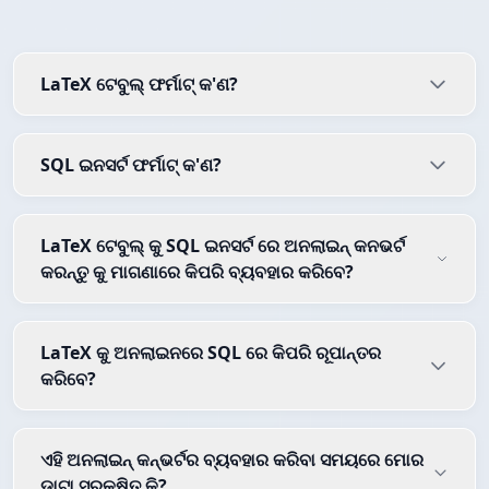
LaTeX ଟେବୁଲ୍ ଫର୍ମାଟ୍ କ'ଣ?
SQL ଇନସର୍ଟ ଫର୍ମାଟ୍ କ'ଣ?
LaTeX ଟେବୁଲ୍ କୁ SQL ଇନସର୍ଟ ରେ ଅନଲାଇନ୍ କନଭର୍ଟ
କରନ୍ତୁ କୁ ମାଗଣାରେ କିପରି ବ୍ୟବହାର କରିବେ?
LaTeX କୁ ଅନଲାଇନରେ SQL ରେ କିପରି ରୂପାନ୍ତର
କରିବେ?
ଏହି ଅନଲାଇନ୍ କନ୍ଭର୍ଟର ବ୍ୟବହାର କରିବା ସମୟରେ ମୋର
ଡାଟା ସୁରକ୍ଷିତ କି?