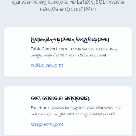
ରୂପାନ୍ତର କରିବାକୁ ଆବଶ୍ୟକ, ଏହି LaTeX ରୁ SQL କନଭର୍ଟର
ଦୈନନ୍ଦିନ କାର୍ଯ୍ୟ ପାଇଁ ନିର୍ମିତ।
ୱିସ୍କନ୍ସିନ୍-ମ୍ୟାଡିସନ୍ ବିଶ୍ୱବିଦ୍ୟାଳୟ
TableConvert.com - ପେସାଦାର ମାଗଣା ଅନଲାଇନ୍
ଟେବୁଲ୍ କନ୍ଭର୍ଟର ଏବଂ ଡାଟା ଫର୍ମାଟ୍ ଉପକରଣ
ଆର୍ଟିକିଲ୍ ପଢ଼ନ୍ତୁ
ଡାଟା ପେସାଦାର ସମ୍ପ୍ରଦାୟ
Facebook ଡେଭଲପର ଗ୍ରୁପରେ ଡାଟା ବିଶ୍ଳେଷକ ଏବଂ
ପେସାଦାରଙ୍କ ଦ୍ୱାରା ସାଝା ଏବଂ ସୁପାରିଶ କରାଯାଇଛି
ପୋଷ୍ଟ ଦେଖନ୍ତୁ