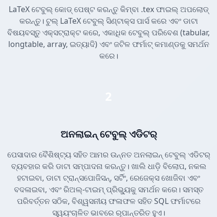
LaTeX ଟେବୁଲ୍ କୋଡ୍ ପେଷ୍ଟ କରନ୍ତୁ କିମ୍ବା .tex ଫାଇଲ୍ ଅପଲୋଡ୍
କରନ୍ତୁ। ଟୁଲ୍ LaTeX ଟେବୁଲ୍ ସିଣ୍ଟାକ୍ସ ପାର୍ସ କରେ ଏବଂ ଡାଟା
ବିଷୟବସ୍ତୁ ଏକ୍ସଟ୍ରାକ୍ଟ କରେ, ଏକାଧିକ ଟେବୁଲ୍ ପରିବେଶ (tabular,
longtable, array, ଇତ୍ୟାଦି) ଏବଂ ଜଟିଳ ଫର୍ମାଟ୍ କମାଣ୍ଡକୁ ସମର୍ଥନ
କରେ।
2
ଅନଲାଇନ୍ ଟେବୁଲ୍ ଏଡିଟର୍
ପେସାଦାର ବୈଶିଷ୍ଟ୍ୟ ସହିତ ଆମର ଉନ୍ନତ ଅନଲାଇନ୍ ଟେବୁଲ୍ ଏଡିଟର୍
ବ୍ୟବହାର କରି ଡାଟା ସମ୍ପାଦନା କରନ୍ତୁ। ଖାଲି ଧାଡ଼ି ବିଲୋପ, ନକଲ
ହଟାଇବା, ଡାଟା ଟ୍ରାନ୍ସପୋଜିସନ୍, ସର୍ଟିଂ, ରେଜେକ୍ସ ଖୋଜିବା ଏବଂ
ବଦଳାଇବା, ଏବଂ ରିଅଲ୍-ଟାଇମ୍ ପ୍ରିଭ୍ୟୁକୁ ସମର୍ଥନ କରେ। ସମସ୍ତ
ପରିବର୍ତ୍ତନ ସଠିକ, ବିଶ୍ୱସନୀୟ ଫଳାଫଳ ସହିତ SQL ଫର୍ମାଟରେ
ସ୍ୱୟଂଚାଳିତ ଭାବରେ ରୂପାନ୍ତରିତ ହୁଏ।