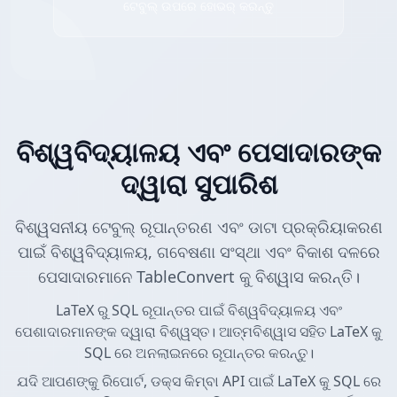
ଟେବୁଲ୍ ଉପରେ ହୋଭର୍ କରନ୍ତୁ
ବିଶ୍ୱବିଦ୍ୟାଳୟ ଏବଂ ପେସାଦାରଙ୍କ
ଦ୍ୱାରା ସୁପାରିଶ
ବିଶ୍ୱସନୀୟ ଟେବୁଲ୍ ରୂପାନ୍ତରଣ ଏବଂ ଡାଟା ପ୍ରକ୍ରିୟାକରଣ
ପାଇଁ ବିଶ୍ୱବିଦ୍ୟାଳୟ, ଗବେଷଣା ସଂସ୍ଥା ଏବଂ ବିକାଶ ଦଳରେ
ପେସାଦାରମାନେ TableConvert କୁ ବିଶ୍ୱାସ କରନ୍ତି।
LaTeX ରୁ SQL ରୂପାନ୍ତର ପାଇଁ ବିଶ୍ୱବିଦ୍ୟାଳୟ ଏବଂ
ପେଶାଦାରମାନଙ୍କ ଦ୍ୱାରା ବିଶ୍ୱସ୍ତ। ଆତ୍ମବିଶ୍ୱାସ ସହିତ LaTeX କୁ
SQL ରେ ଅନଲାଇନରେ ରୂପାନ୍ତର କରନ୍ତୁ।
ଯଦି ଆପଣଙ୍କୁ ରିପୋର୍ଟ, ଡକ୍ସ କିମ୍ବା API ପାଇଁ LaTeX କୁ SQL ରେ