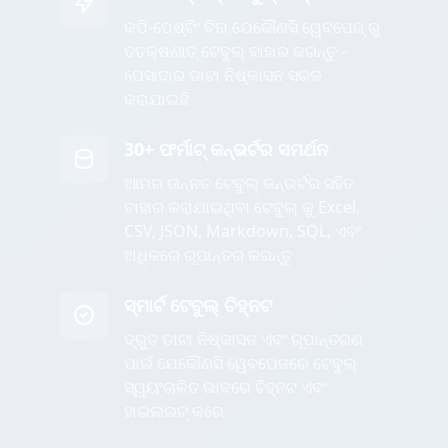
କପି-ପେଷ୍ଟିଂ ବିନା ଯେକୌଣସି ୱେବପେଜ୍ ରୁ
ତତକ୍ଷଣାତ୍ ଟେବୁଲ୍ ବାହାର କରନ୍ତୁ -
ପେସାଦାର ଡାଟା ନିଷ୍କାସନ ସରଳ
କରାଯାଇଛି
30+ ଫର୍ମାଟ୍ କନ୍ଭର୍ଟର ସମର୍ଥନ
ଆମର ଉନ୍ନତ ଟେବୁଲ୍ କନ୍ଭର୍ଟର ସହିତ
ବାହାର କରାଯାଇଥିବା ଟେବୁଲ୍ କୁ Excel,
CSV, JSON, Markdown, SQL, ଏବଂ
ଅଧିକରେ ରୂପାନ୍ତର କରନ୍ତୁ
ସ୍ମାର୍ଟ ଟେବୁଲ୍ ଚିହ୍ନଟ
ଦ୍ରୁତ ଡାଟା ନିଷ୍କାସନ ଏବଂ ରୂପାନ୍ତରଣ
ପାଇଁ ଯେକୌଣସି ୱେବପେଜରେ ଟେବୁଲ୍
ସ୍ୱୟଂଚାଳିତ ଭାବରେ ଚିହ୍ନଟ ଏବଂ
ହାଇଲାଇଟ୍ କରେ