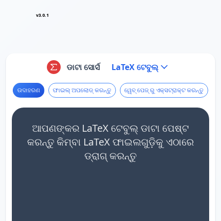
v3.0.1
ଡାଟା ସୋର୍ସ
LaTeX ଟେବୁଲ୍
ଉଦାହରଣ
ଫାଇଲ୍ ଅପଲୋଡ୍ କରନ୍ତୁ
ୱେବ୍ ପେଜ୍ ରୁ ଏକ୍ସଟ୍ରାକ୍ଟ କରନ୍ତୁ
ଆପଣଙ୍କର LaTeX ଟେବୁଲ୍ ଡାଟା ପେଷ୍ଟ
କରନ୍ତୁ କିମ୍ବା LaTeX ଫାଇଲଗୁଡ଼ିକୁ ଏଠାରେ
ଡ୍ରାଗ୍ କରନ୍ତୁ