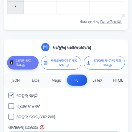
7

DataGridXL
data grid by
ଟେବୁଲ୍ ଜେନେରେଟର୍
ଆମକୁ କଫି
କ୍ଲିପବୋର୍ଡରେ କପି
ଫାଇଲ୍ ଡାଉନଲୋଡ୍
କିଣନ୍ତୁ
କରନ୍ତୁ
କରନ୍ତୁ
SQL
JSON
Excel
Magic
LaTeX
HTML
ଟେବୁଲ୍ ସୃଷ୍ଟି
ବ୍ୟାଚ୍ ଇନସର୍ଟ
ଟେବୁଲ୍ ଡ୍ରପ୍ (ଯଦି ଅଛି)
ଡାଟାବେସ୍ ପ୍ରକାର