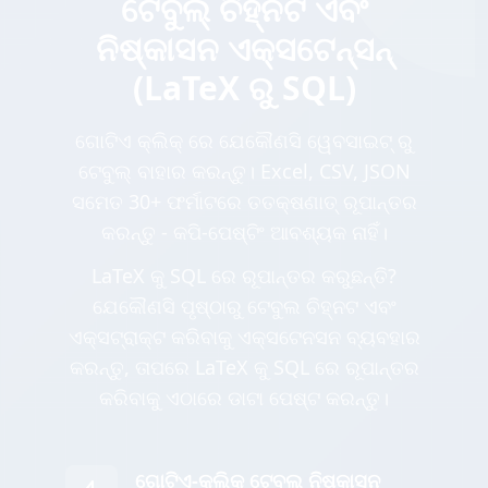
ଟେବୁଲ୍ ଚିହ୍ନଟ ଏବଂ
ନିଷ୍କାସନ ଏକ୍ସଟେନ୍ସନ୍
(LaTeX ରୁ SQL)
ଗୋଟିଏ କ୍ଲିକ୍ ରେ ଯେକୌଣସି ୱେବସାଇଟ୍ ରୁ
ଟେବୁଲ୍ ବାହାର କରନ୍ତୁ। Excel, CSV, JSON
ସମେତ 30+ ଫର୍ମାଟରେ ତତକ୍ଷଣାତ୍ ରୂପାନ୍ତର
କରନ୍ତୁ - କପି-ପେଷ୍ଟିଂ ଆବଶ୍ୟକ ନାହିଁ।
LaTeX କୁ SQL ରେ ରୂପାନ୍ତର କରୁଛନ୍ତି?
ଯେକୌଣସି ପୃଷ୍ଠାରୁ ଟେବୁଲ ଚିହ୍ନଟ ଏବଂ
ଏକ୍ସଟ୍ରାକ୍ଟ କରିବାକୁ ଏକ୍ସଟେନସନ ବ୍ୟବହାର
କରନ୍ତୁ, ତାପରେ LaTeX କୁ SQL ରେ ରୂପାନ୍ତର
କରିବାକୁ ଏଠାରେ ଡାଟା ପେଷ୍ଟ କରନ୍ତୁ।
ଗୋଟିଏ-କ୍ଲିକ୍ ଟେବୁଲ୍ ନିଷ୍କାସନ