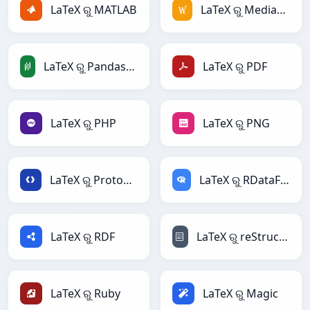
LaTeX ରୁ MATLAB
LaTeX ରୁ MediaWiki
LaTeX ରୁ PandasDataFrame
LaTeX ରୁ PDF
LaTeX ରୁ PHP
LaTeX ରୁ PNG
LaTeX ରୁ Protobuf
LaTeX ରୁ RDataFrame
LaTeX ରୁ RDF
LaTeX ରୁ reStructuredText
LaTeX ରୁ Ruby
LaTeX ରୁ Magic