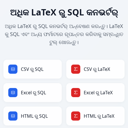
ଅଧିକ LaTeX ରୁ SQL କନଭର୍ଟର୍
ଅଧିକ LaTeX ରୁ SQL କନଭର୍ଟର୍ ଅନ୍ବେଷଣ କରନ୍ତୁ। LaTeX
କୁ SQL ଏବଂ ଅନ୍ୟ ଫର୍ମାଟରେ ରୂପାନ୍ତର କରିବାକୁ ସମ୍ବନ୍ଧିତ
ଟୁଲ୍ ଖୋଜନ୍ତୁ।
CSV ରୁ SQL
CSV ରୁ LaTeX
Excel ରୁ SQL
Excel ରୁ LaTeX
HTML ରୁ SQL
HTML ରୁ LaTeX