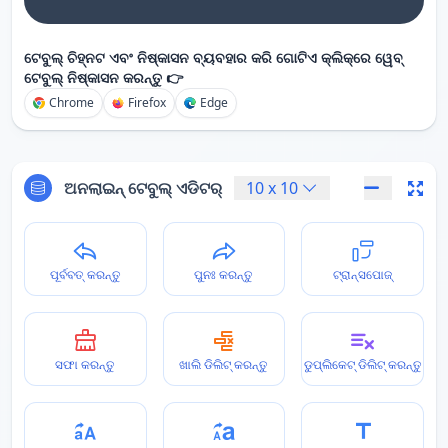
ଟେବୁଲ୍ ଚିହ୍ନଟ ଏବଂ ନିଷ୍କାସନ ବ୍ୟବହାର କରି ଗୋଟିଏ କ୍ଲିକ୍‌ରେ ୱେବ୍
ଟେବୁଲ୍ ନିଷ୍କାସନ କରନ୍ତୁ 👉
Chrome
Firefox
Edge
ଅନଲାଇନ୍ ଟେବୁଲ୍ ଏଡିଟର୍
10
x
10
ପୂର୍ବବତ୍ କରନ୍ତୁ
ପୁନଃ କରନ୍ତୁ
ଟ୍ରାନ୍ସପୋଜ୍
ସଫା କରନ୍ତୁ
ଖାଲି ଡିଲିଟ୍ କରନ୍ତୁ
ଡୁପ୍ଲିକେଟ୍ ଡିଲିଟ୍ କରନ୍ତୁ