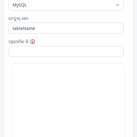
ଟେବୁଲ୍ ନାମ
ପ୍ରାଥମିକ କି