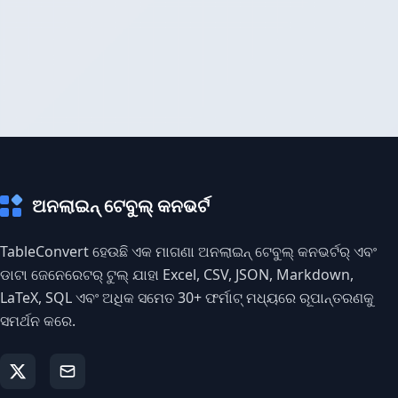
ଅନଲାଇନ୍ ଟେବୁଲ୍ କନଭର୍ଟ
TableConvert ହେଉଛି ଏକ ମାଗଣା ଅନଲାଇନ୍ ଟେବୁଲ୍ କନଭର୍ଟର୍ ଏବଂ
ଡାଟା ଜେନେରେଟର୍ ଟୁଲ୍ ଯାହା Excel, CSV, JSON, Markdown,
LaTeX, SQL ଏବଂ ଅଧିକ ସମେତ 30+ ଫର୍ମାଟ୍ ମଧ୍ୟରେ ରୂପାନ୍ତରଣକୁ
ସମର୍ଥନ କରେ.