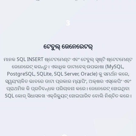
3
ଟେବୁଲ୍ ଜେନେରେଟର୍
ମାନକ SQL INSERT ଷ୍ଟେଟମେଣ୍ଟ ଏବଂ ଟେବୁଲ୍ ସୃଷ୍ଟି ଷ୍ଟେଟମେଣ୍ଟ
ଜେନେରେଟ୍ କରନ୍ତୁ। ଏକାଧିକ ଡାଟାବେସ୍ ଉପଭାଷା (MySQL,
PostgreSQL, SQLite, SQL Server, Oracle) କୁ ସମର୍ଥନ କରେ,
ସ୍ୱୟଂଚାଳିତ ଭାବରେ ଡାଟା ପ୍ରକାର ମ୍ୟାପିଂ, ଅକ୍ଷର ଏସ୍କେପିଂ ଏବଂ
ପ୍ରାଥମିକ କି ପ୍ରତିବନ୍ଧକ ପରିଚାଳନା କରେ। ଜେନେରେଟ୍ ହୋଇଥିବା
SQL କୋଡ୍ ସିଧାସଳଖ ଏକ୍ଜିକ୍ୟୁଟ୍ ହୋଇପାରିବ ବୋଲି ନିଶ୍ଚିତ କରେ।