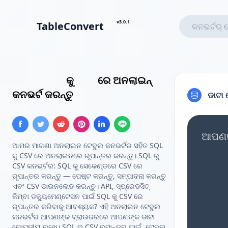
v3.0.1
TableConvert
SQL ଇନସର୍ଟ
କୁ
CSV
ରେ ଅନଲାଇନ୍
କନଭର୍ଟ କରନ୍ତୁ
ଡାଟା 
ଆପଣଙ୍
ଆମର ମାଗଣା ଅନଲାଇନ ଟେବୁଲ କନଭର୍ଟର ସହିତ SQL
କୁ CSV ରେ ଅନଲାଇନରେ ରୂପାନ୍ତର କରନ୍ତୁ। SQL ରୁ
CSV କନଭର୍ଟର: SQL କୁ ସେକେଣ୍ଡରେ CSV ରେ
ରୂପାନ୍ତର କରନ୍ତୁ — ପେଷ୍ଟ କରନ୍ତୁ, ସମ୍ପାଦନା କରନ୍ତୁ
ଏବଂ CSV ଡାଉନଲୋଡ କରନ୍ତୁ। API, ସ୍ପ୍ରେଡସିଟ୍
କିମ୍ବା ଡକ୍ୟୁମେଣ୍ଟେସନ ପାଇଁ SQL କୁ CSV ରେ
ରୂପାନ୍ତର କରିବାକୁ ଆବଶ୍ୟକ? ଏହି ଅନଲାଇନ ଟେବୁଲ
କନଭର୍ଟର ଆପଣଙ୍କ ବ୍ରାଉଜରରେ ଆପଣଙ୍କ ଡାଟା
ଗୋପନୀୟ ରଖେ। SQL ରୁ CSV ରୂପାନ୍ତର ପାଇଁ, ଟେବୁଲ