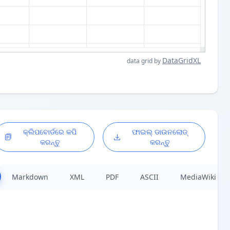
DataGridXL
data grid by
କ୍ଲିପବୋର୍ଡରେ କପି
ଫାଇଲ୍ ଡାଉନଲୋଡ୍
କରନ୍ତୁ
କରନ୍ତୁ
Markdown
XML
PDF
ASCII
MediaWiki