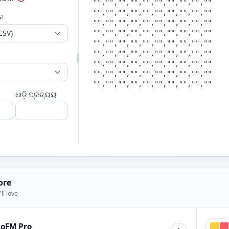
କ
ଧାଡ଼ି ପ୍ରତ୍ୟୟ
ore
ll love
ioFM Pro