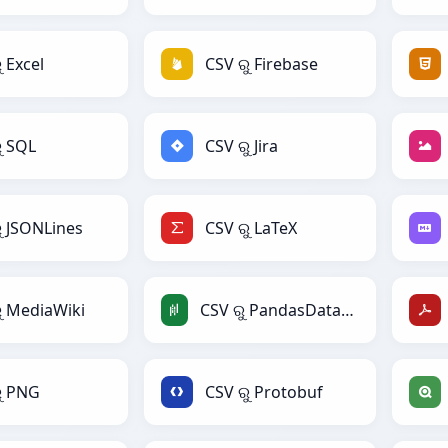
ୁ Excel
CSV ରୁ Firebase
ୁ SQL
CSV ରୁ Jira
ୁ JSONLines
CSV ରୁ LaTeX
ୁ MediaWiki
CSV ରୁ PandasDataFrame
ୁ PNG
CSV ରୁ Protobuf