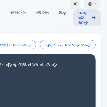
ଏକ୍ସଟେନ୍ସନ୍
API ଡକ୍ସ
Blog
ଆମକୁ
କଫି
କିଣନ୍ତୁ
ଫାଇଲ୍ ଅପଲୋଡ୍ କରନ୍ତୁ
ୱେବ୍ ପେଜ୍ ରୁ ଏକ୍ସଟ୍ରାକ୍ଟ କରନ୍ତୁ
ୁଡ଼ିକୁ ଏଠାରେ ଡ୍ରାଗ୍ କରନ୍ତୁ