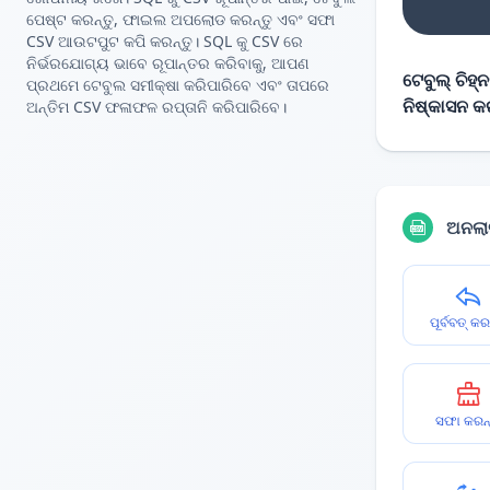
ପେଷ୍ଟ କରନ୍ତୁ, ଫାଇଲ ଅପଲୋଡ କରନ୍ତୁ ଏବଂ ସଫା
CSV ଆଉଟପୁଟ କପି କରନ୍ତୁ। SQL କୁ CSV ରେ
ନିର୍ଭରଯୋଗ୍ୟ ଭାବେ ରୂପାନ୍ତର କରିବାକୁ, ଆପଣ
ଟେବୁଲ୍ ଚିହ୍
ପ୍ରଥମେ ଟେବୁଲ ସମୀକ୍ଷା କରିପାରିବେ ଏବଂ ତାପରେ
ନିଷ୍କାସନ କ
ଅନ୍ତିମ CSV ଫଳାଫଳ ରପ୍ତାନି କରିପାରିବେ।
ଅନଲାଇ
ପୂର୍ବବତ୍ କର
ସଫା କରନ୍