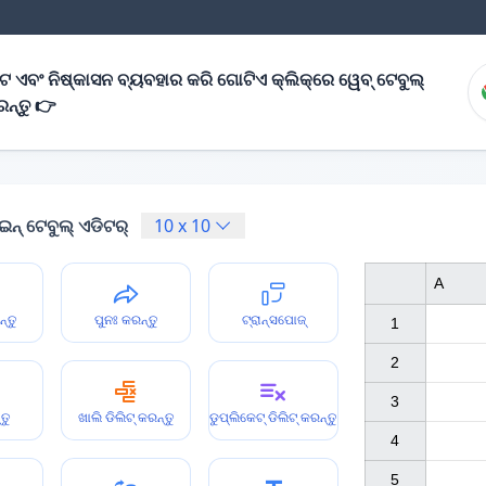
ନଟ ଏବଂ ନିଷ୍କାସନ ବ୍ୟବହାର କରି ଗୋଟିଏ କ୍ଲିକ୍‌ରେ ୱେବ୍ ଟେବୁଲ୍
ରନ୍ତୁ 👉
ନ୍ ଟେବୁଲ୍ ଏଡିଟର୍
10
x
10
A
ନ୍ତୁ
ପୁନଃ କରନ୍ତୁ
ଟ୍ରାନ୍ସପୋଜ୍
1

2

3

ତୁ
ଖାଲି ଡିଲିଟ୍ କରନ୍ତୁ
ଡୁପ୍ଲିକେଟ୍ ଡିଲିଟ୍ କରନ୍ତୁ
4

5
