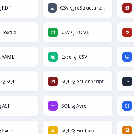
ୁ RDF
CSV ରୁ reStructuredText
 Textile
CSV ରୁ TOML
ୁ YAML
Excel ରୁ CSV
ରୁ SQL
SQL ରୁ ActionScript
ୁ ASP
SQL ରୁ Avro
ୁ Excel
SQL ରୁ Firebase