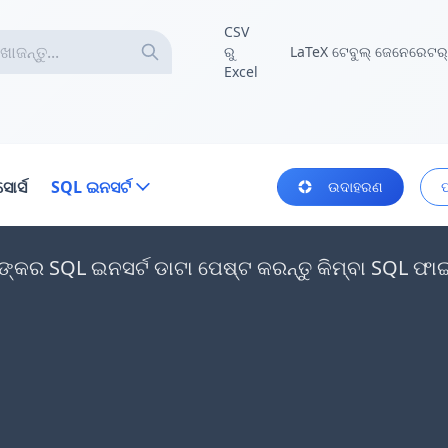
CSV
ରୁ
LaTeX ଟେବୁଲ୍ ଜେନେରେଟର୍
Excel
ସୋର୍ସ
SQL ଇନସର୍ଟ
ଉଦାହରଣ
କର SQL ଇନସର୍ଟ ଡାଟା ପେଷ୍ଟ କରନ୍ତୁ କିମ୍ବା SQL ଫାଇଲଗ