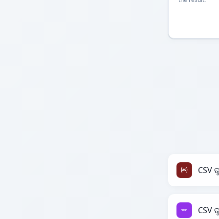
CSV ର
CSV ର