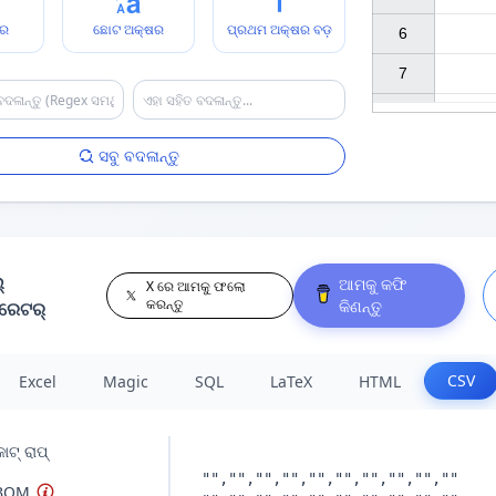
ଷର
ଛୋଟ ଅକ୍ଷର
ପ୍ରଥମ ଅକ୍ଷର ବଡ଼
6

7

ସବୁ ବଦଳାନ୍ତୁ
୍
ଆମକୁ କଫି
X ରେ ଆମକୁ ଫଲୋ
କରନ୍ତୁ
କିଣନ୍ତୁ
ରେଟର୍
CSV
Excel
Magic
SQL
LaTeX
HTML
ଟ୍ ରାପ୍
 BOM