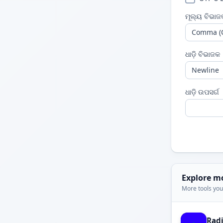
ମୂଲ୍ୟ ବିଭାଜ
ଧାଡ଼ି ବିଭାଜକ
ଧାଡ଼ି ଉପସର୍ଗ
Explore m
More tools you'
Rad