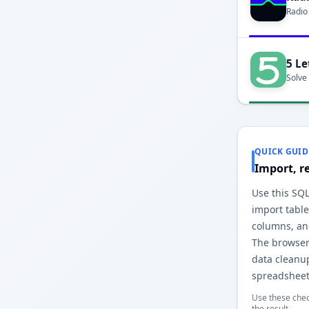
Radio
5 Le
Solve
QUICK GUID
Import, r
Use this SQL
import table
columns, an
The browser
data cleanu
spreadsheet
Use these chec
the result.