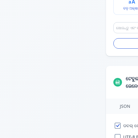
ବଡ଼ ଅକ୍
ଟେବୁଲ
ଜେନେ
JSON
ଡବଲ୍ କୋ
UTF-8