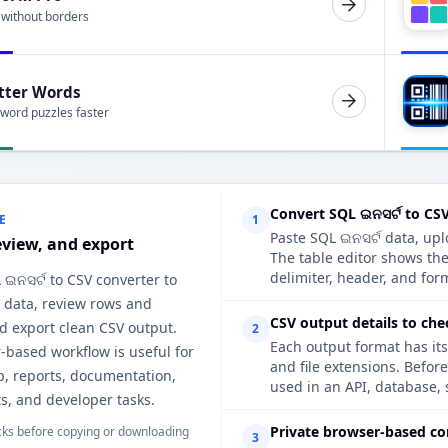
 without borders
tter Words
 word puzzles faster
Convert SQL ଇନସର୍ଟ to CS
E
1
Paste SQL ଇନସର୍ଟ data, upl
eview, and export
The table editor shows th
delimiter, header, and form
 ଇନସର୍ଟ to CSV converter to
 data, review rows and
CSV output details to che
d export clean CSV output.
2
Each output format has its
-based workflow is useful for
and file extensions. Befor
p, reports, documentation,
used in an API, database, 
s, and developer tasks.
Private browser-based co
ks before copying or downloading
3