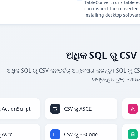
TableConvert runs table e
can inspect the converted 
installing desktop softwar
ଅଧିକ SQL ରୁ CSV 
ଅଧିକ SQL ରୁ CSV କନଭର୍ଟର୍ ଅନ୍ବେଷଣ କରନ୍ତୁ। SQL କୁ CS
ସମ୍ବନ୍ଧିତ ଟୁଲ୍ ଖୋଜନ
ୁ ActionScript
CSV ରୁ ASCII
ୁ Avro
CSV ରୁ BBCode