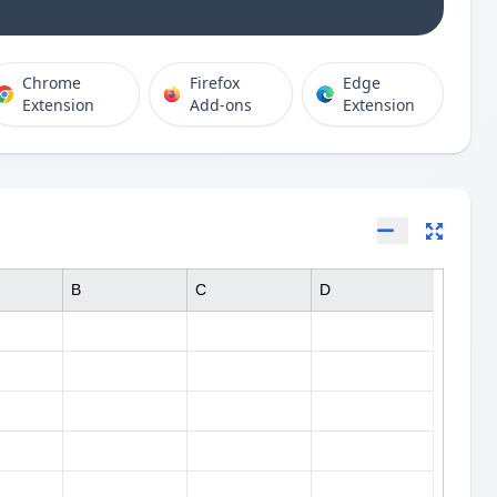
Chrome
Firefox
Edge
Extension
Add-ons
Extension
B
C
D