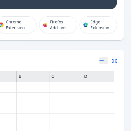
Chrome
Firefox
Edge
Extension
Add-ons
Extension
B
C
D