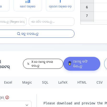
ଷର
ଛୋଟ ଅକ୍ଷର
ପ୍ରଥମ ଅକ୍ଷର ବଡ଼
6

7

ସବୁ ବଦଳାନ୍ତୁ
୍
ଆମକୁ କଫି
X ରେ ଆମକୁ ଫଲୋ
କରନ୍ତୁ
କିଣନ୍ତୁ
ରେଟର୍
Excel
Magic
SQL
LaTeX
HTML
CSV
ିମ୍