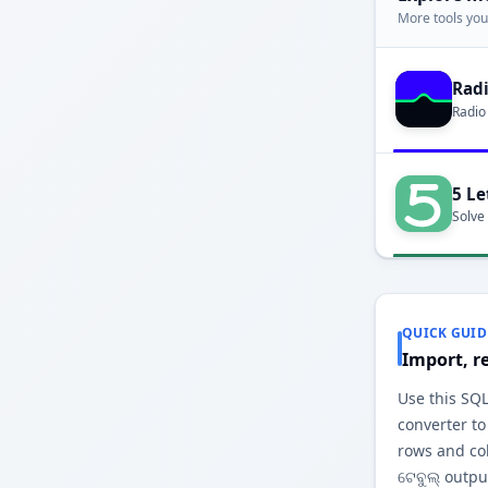
More tools you'
Rad
Radio
5 Le
Solve
QUICK GUID
Import, r
Use this SQL
converter to
rows and co
ଟେବୁଲ୍ outp