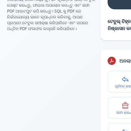
ପେଷ୍ଟ କରନ୍ତୁ, ଫାଇଲ ଅପଲୋଡ କରନ୍ତୁ ଏବଂ ସଫା
PDF ଆଉଟପୁଟ କପି କରନ୍ତୁ। SQL କୁ PDF ରେ
ନିର୍ଭରଯୋଗ୍ୟ ଭାବେ ରୂପାନ୍ତର କରିବାକୁ, ଆପଣ
ଟେବୁଲ୍ ଚିହ୍
ପ୍ରଥମେ ଟେବୁଲ ସମୀକ୍ଷା କରିପାରିବେ ଏବଂ ତାପରେ
ନିଷ୍କାସନ କ
ଅନ୍ତିମ PDF ଫଳାଫଳ ରପ୍ତାନି କରିପାରିବେ।
ଅନଲାଇ
ପୂର୍ବବତ୍ କର
ସଫା କରନ୍