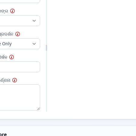
ରଙ୍ଗ
୍ରଦର୍ଶନ
ର୍ଷକ
୍ଣ୍ଣନା
ore