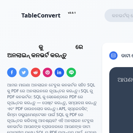
v3.0.1
TableConvert
SQL ଇନସର୍ଟ
କୁ
PDF ଟେବୁଲ୍
ରେ
ଅନଲାଇନ୍ କନଭର୍ଟ କରନ୍ତୁ
ଡାଟା 
ଆପଣଙ୍
ଆମର ମାଗଣା ଅନଲାଇନ ଟେବୁଲ କନଭର୍ଟର ସହିତ SQL
କୁ PDF ରେ ଅନଲାଇନରେ ରୂପାନ୍ତର କରନ୍ତୁ। SQL ରୁ
PDF କନଭର୍ଟର: SQL କୁ ସେକେଣ୍ଡରେ PDF ରେ
ରୂପାନ୍ତର କରନ୍ତୁ — ପେଷ୍ଟ କରନ୍ତୁ, ସମ୍ପାଦନା କରନ୍ତୁ
ଏବଂ PDF ଡାଉନଲୋଡ କରନ୍ତୁ। API, ସ୍ପ୍ରେଡସିଟ୍
କିମ୍ବା ଡକ୍ୟୁମେଣ୍ଟେସନ ପାଇଁ SQL କୁ PDF ରେ
ରୂପାନ୍ତର କରିବାକୁ ଆବଶ୍ୟକ? ଏହି ଅନଲାଇନ ଟେବୁଲ
କନଭର୍ଟର ଆପଣଙ୍କ ବ୍ରାଉଜରରେ ଆପଣଙ୍କ ଡାଟା
ଗୋପନୀୟ ରଖେ। SQL ରୁ PDF ରୂପାନ୍ତର ପାଇଁ, ଟେବୁଲ