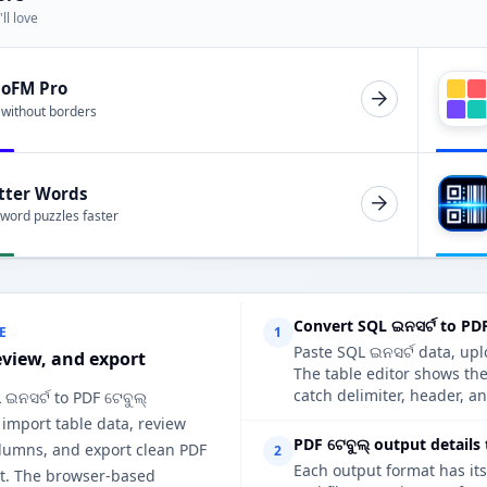
ll love
ioFM Pro
 without borders
tter Words
 word puzzles faster
Convert SQL ଇନସର୍ଟ to PDF
E
1
Paste SQL ଇନସର୍ଟ data, upl
eview, and export
The table editor shows th
catch delimiter, header, an
 ଇନସର୍ଟ to PDF ଟେବୁଲ୍
 import table data, review
PDF ଟେବୁଲ୍ output details
lumns, and export clean PDF
2
Each output format has its
ut. The browser-based