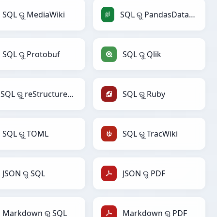
SQL ରୁ MediaWiki
SQL ରୁ PandasDataFrame
SQL ରୁ Protobuf
SQL ରୁ Qlik
SQL ରୁ reStructuredText
SQL ରୁ Ruby
SQL ରୁ TOML
SQL ରୁ TracWiki
JSON ରୁ SQL
JSON ରୁ PDF
Markdown ରୁ SQL
Markdown ରୁ PDF