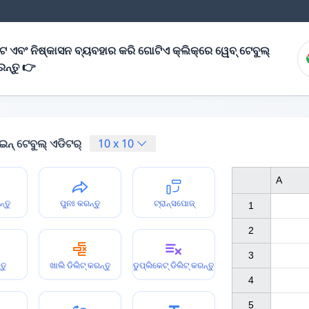
ନଟ ଏବଂ ନିଷ୍କାସନ ବ୍ୟବହାର କରି ଗୋଟିଏ କ୍ଲିକ୍‌ରେ ୱେବ୍ ଟେବୁଲ୍
ରନ୍ତୁ 👉
ନ୍ ଟେବୁଲ୍ ଏଡିଟର୍
10
x
10
A
ନ୍ତୁ
ପୁନଃ କରନ୍ତୁ
ଟ୍ରାନ୍ସପୋଜ୍
1

2

3

ତୁ
ଖାଲି ଡିଲିଟ୍ କରନ୍ତୁ
ଡୁପ୍ଲିକେଟ୍ ଡିଲିଟ୍ କରନ୍ତୁ
4

5
