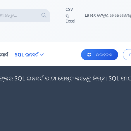
CSV
ରୁ
LaTeX ଟେବୁଲ୍ ଜେନେରେଟର୍
Excel
ସୋର୍ସ
SQL ଇନସର୍ଟ
ଉଦାହରଣ
କର SQL ଇନସର୍ଟ ଡାଟା ପେଷ୍ଟ କରନ୍ତୁ କିମ୍ବା SQL ଫାଇଲଗ