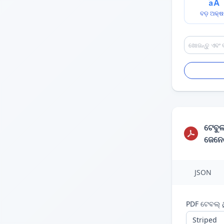
ବଡ଼ ଅକ୍
ଟେବୁଲ
ଜେନେ
JSON
PDF ଟେବଲ୍ ଥ