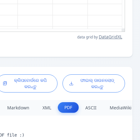
DataGridXL
data grid by
କ୍ଲିପବୋର୍ଡରେ କପି
ଫାଇଲ୍ ଡାଉନଲୋଡ୍
କରନ୍ତୁ
କରନ୍ତୁ
PDF
Markdown
XML
ASCII
MediaWiki