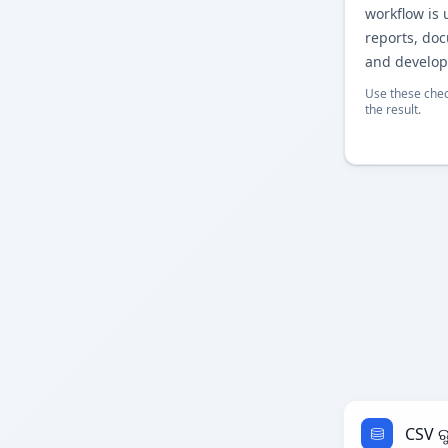
workflow is 
reports, do
and develop
Use these chec
the result.
CSV ର