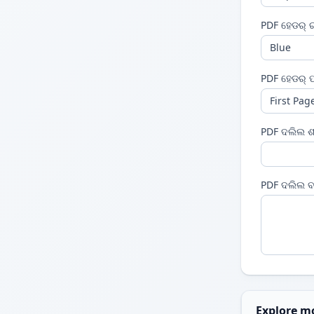
PDF ହେଡର୍ 
PDF ହେଡର୍ ପ
PDF ଦଲିଲ ଶୀ
PDF ଦଲିଲ ବର
Explore m