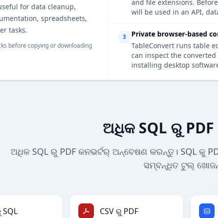
and file extensions. Befor
useful for data cleanup,
will be used in an API, da
cumentation, spreadsheets,
er tasks.
Private browser-based co
3
TableConvert runs table e
ks before copying or downloading
can inspect the converted 
installing desktop softwar
ଅଧିକ SQL ରୁ PDF 
ଅଧିକ SQL ରୁ PDF କନଭର୍ଟର୍ ଅନ୍ବେଷଣ କରନ୍ତୁ। SQL କୁ PD
ସମ୍ବନ୍ଧିତ ଟୁଲ୍ ଖୋଜନ
ୁ SQL
CSV ରୁ PDF