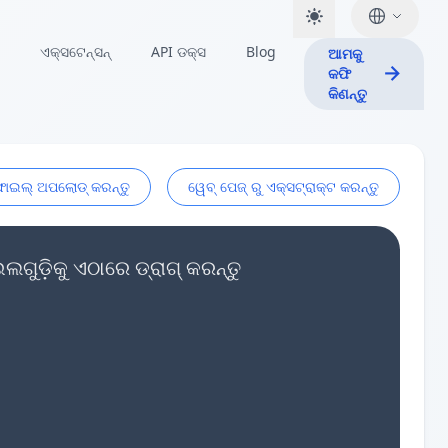
ଏକ୍ସଟେନ୍ସନ୍
API ଡକ୍ସ
Blog
ଆମକୁ
କଫି
କିଣନ୍ତୁ
ଫାଇଲ୍ ଅପଲୋଡ୍ କରନ୍ତୁ
ୱେବ୍ ପେଜ୍ ରୁ ଏକ୍ସଟ୍ରାକ୍ଟ କରନ୍ତୁ
ୁଡ଼ିକୁ ଏଠାରେ ଡ୍ରାଗ୍ କରନ୍ତୁ