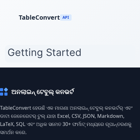
TableConvert
API
ଅନଲାଇନ୍ ଟେବୁଲ୍ କନଭର୍ଟ
TableConvert ହେଉଛି ଏକ ମାଗଣା ଅନଲାଇନ୍ ଟେବୁଲ୍ କନଭର୍ଟର୍ ଏବଂ
ଡାଟା ଜେନେରେଟର୍ ଟୁଲ୍ ଯାହା Excel, CSV, JSON, Markdown,
LaTeX, SQL ଏବଂ ଅଧିକ ସମେତ 30+ ଫର୍ମାଟ୍ ମଧ୍ୟରେ ରୂପାନ୍ତରଣକୁ
ସମର୍ଥନ କରେ.